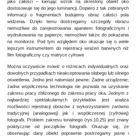
jako całości – kierując wzrok na określony obiekt oko
dostosowuje się do jego luminancji. Dopiero z tak zebranych
informacji o fragmentach budujemy obraz całości pola
widzenia. Dzięki temu dostrzegamy szczegóły obrazu
niemożliwe do zarejestrowania aparatem fotograficznym i
wydrukowania na papierze, niemożliwe także do pokazania
na monitorze. Pod tym względem oko okazuje się o wiele
lepszym instrumentem do rejestracji wrażeń barwnych niż
film fotograficzny czy matryce cyfrowe
Można oczywiście mówić o różnicach indywidualnych oraz
dowolnych przypadkach nieakceptowania słabego lub silnego
oświetlenia. Jedno jest natomiast pewne. Żadne urządzenie;
żadna współczesna technologia nie pozwala na uzyskanie
zakresu pracy zbliżonego do zakresu pracy oka. Jednym z
najbardziej spektakularnych przykładów jest analiza
możliwości rejestracji obrazów z wykorzystaniem zarówno
tradycyjnej (analogowej) jak i współczesnej (cyfrowej)
fotografii. Problem zakresu tonalnego (rys.10.25) jest znany
praktycznie od początków fotografii. Okazuje się, że
obserwując dany obiekt poprawnie postrzegamy jasne i