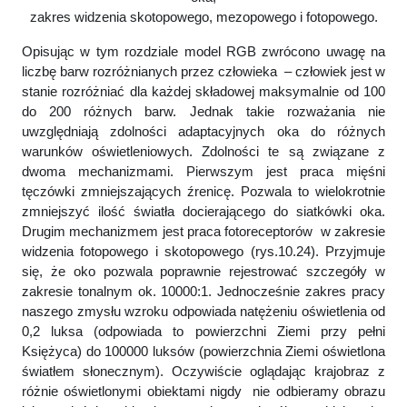
zakres widzenia skotopowego, mezopowego i fotopowego.
Opisując w tym rozdziale model RGB zwrócono uwagę na
liczbę barw rozróżnianych przez człowieka – człowiek jest w
stanie rozróżniać dla każdej składowej maksymalnie od 100
do 200 różnych barw. Jednak takie rozważania nie
uwzględniają zdolności adaptacyjnych oka do różnych
warunków oświetleniowych. Zdolności te są związane z
dwoma mechanizmami. Pierwszym jest praca mięśni
tęczówki zmniejszających źrenicę. Pozwala to wielokrotnie
zmniejszyć ilość światła docierającego do siatkówki oka.
Drugim mechanizmem jest praca fotoreceptorów w zakresie
widzenia fotopowego i skotopowego (rys.10.24). Przyjmuje
się, że oko pozwala poprawnie rejestrować szczegóły w
zakresie tonalnym ok. 10000:1. Jednocześnie zakres pracy
naszego zmysłu wzroku odpowiada natężeniu oświetlenia od
0,2 luksa (odpowiada to powierzchni Ziemi przy pełni
Księżyca) do 100000 luksów (powierzchnia Ziemi oświetlona
światłem słonecznym). Oczywiście oglądając krajobraz z
różnie oświetlonymi obiektami nigdy nie odbieramy obrazu