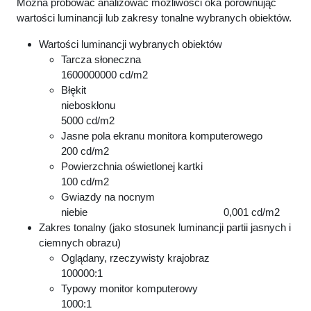
Można próbować analizować możliwości oka porównując
wartości luminancji lub zakresy tonalne wybranych obiektów.
Wartości luminancji wybranych obiektów
Tarcza słoneczna
1600000000 cd/m2
Błękit
nieboskłonu
5000 cd/m2
Jasne pola ekranu monitora komputerowego
200 cd/m2
Powierzchnia oświetlonej kartki
100 cd/m2
Gwiazdy na nocnym
niebie 0,001 cd/m2
Zakres tonalny (jako stosunek luminancji partii jasnych i
ciemnych obrazu)
Oglądany, rzeczywisty krajobraz
100000:1
Typowy monitor komputerowy
1000:1