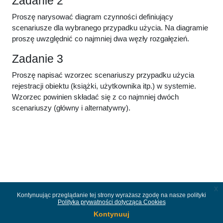
Zadanie 2
Proszę narysować diagram czynności definiujący
scenariusze dla wybranego przypadku użycia. Na diagramie
proszę uwzględnić co najmniej dwa węzły rozgałęzień.
Zadanie 3
Proszę napisać wzorzec scenariuszy przypadku użycia
rejestracji obiektu (książki, użytkownika itp.) w systemie.
Wzorzec powinien składać się z co najmniej dwóch
scenariuszy (główny i alternatywny).
x
Kontynuując przeglądanie tej strony wyrażasz zgodę na nasze polityki
Polityka prywatności dotycząca Cookies
Kontynuuj