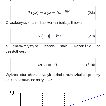
T
(
j
ω
)
=
k
j
ω
=
k
ω
e
j
90
∘
(2.8)
Charakterystyka amplitudowa jest funkcją liniową
|
T
(
j
ω
)
|
=
k
ω
(2.9)
a charakterystyka fazowa stała, niezależnie od
częstotliwości
φ
(
ω
)
=
90
∘
(2.10)
Wykres obu charakterystyk układu różniczkującego przy
k
>0 przedstawiono na rys. 2.5.