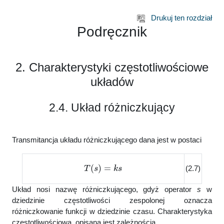
Przejdź do głównej zawartości
Drukuj ten rozdział
Podręcznik
2. Charakterystyki częstotliwościowe
układów
2.4. Układ różniczkujący
Transmitancja układu różniczkującego dana jest w postaci
T
(
s
)
=
k
s
(2.7)
Układ nosi nazwę różniczkującego, gdyż operator
s
w
dziedzinie częstotliwości zespolonej oznacza
różniczkowanie funkcji w dziedzinie czasu. Charakterystyka
częstotliwościowa opisana jest zależnością