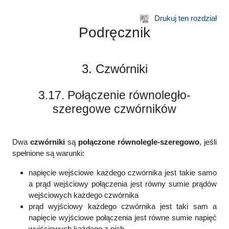
Przejdź do głównej zawartości
Drukuj ten rozdział
Podręcznik
3. Czwórniki
3.17. Połączenie równoległo-
szeregowe czwórników
Dwa
czwórniki
są
połączone równolegle-szeregowo
, jeśli
spełnione są warunki:
napięcie wejściowe każdego czwórnika jest takie samo
a prąd wejściowy połączenia jest równy sumie prądów
wejściowych każdego czwórnika
prąd wyjściowy każdego czwórnika jest taki sam a
napięcie wyjściowe połączenia jest równe sumie napięć
wyjściowych każdego z nich.