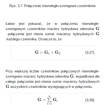
Rys. 3.7. Połączenie równoległo-szeregowe czwórników
Łatwo jest pokazać, że w połączeniu równolegle-
G
szeregowym czwórników macierz hybrydowa odwrotna
G
połączenia jest równa sumie macierzy hybrydowych
każdego czwórnika. Oznacza to, że
G
=
G
1
+
G
2
(3.27)
Przy większej liczbie czwórników połączonych równolegle-
G
szeregowo macierz hybrydowa odwrotna
, wypadkowa dla
całego połączenia jest równa sumie macierzy hybrydowych
G
wszystkich czwórników występujących w połączeniu.
G
=
∑
i
=
1
n
G
i
(3.28)