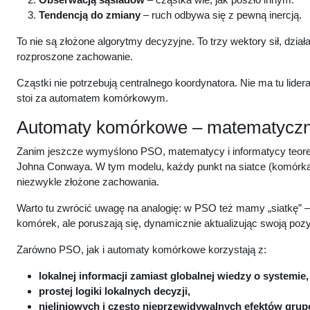
Tendencją do zmiany
– ruch odbywa się z pewną inercją.
To nie są złożone algorytmy decyzyjne. To trzy wektory sił, dzia
rozproszone zachowanie.
Cząstki nie potrzebują centralnego koordynatora. Nie ma tu lider
stoi za automatem komórkowym.
Automaty komórkowe – matematyczne
Zanim jeszcze wymyślono PSO, matematycy i informatycy teoret
Johna Conwaya. W tym modelu, każdy punkt na siatce (komórka) 
niezwykle złożone zachowania.
Warto tu zwrócić uwagę na analogię: w PSO też mamy „siatkę” –
komórek, ale poruszają się, dynamicznie aktualizując swoją pozyc
Zarówno PSO, jak i automaty komórkowe korzystają z:
lokalnej informacji
zamiast globalnej wiedzy o systemie,
prostej logiki lokalnych decyzji
,
nieliniowych i często nieprzewidywalnych efektów gru