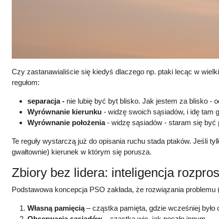
Czy zastanawialiście się kiedyś dlaczego np. ptaki lecąc w wielk
regułom:
separacja -
nie lubię być byt blisko. Jak jestem za blisko - 
Wyrównanie kierunku
- widzę swoich sąsiadów, i idę tam 
Wyrównanie położenia
- widzę sąsiadów - staram się być
Te reguły wystarczą już do opisania ruchu stada ptaków. Jeśli t
gwałtownie) kierunek w którym się porusza.
Zbiory bez lidera: inteligencja rozpr
Podstawowa koncepcja PSO zakłada, że rozwiązania problemu (cz
Własną pamięcią
– cząstka pamięta, gdzie wcześniej było 
Obserwacją sąsiadów
– cząstka wie, jak poszło innym.