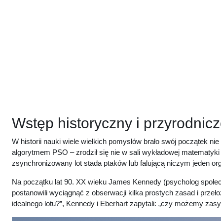
Przejdź do głównej zawartości
Wstęp historyczny i przyrodnic
W historii nauki wiele wielkich pomysłów brało swój początek ni
algorytmem PSO – zrodził się nie w sali wykładowej matematyki s
zsynchronizowany lot stada ptaków lub falującą niczym jeden or
Na początku lat 90. XX wieku James Kennedy (psycholog społeczn
postanowili wyciągnąć z obserwacji kilka prostych zasad i przeł
idealnego lotu?”, Kennedy i Eberhart zapytali: „czy możemy za