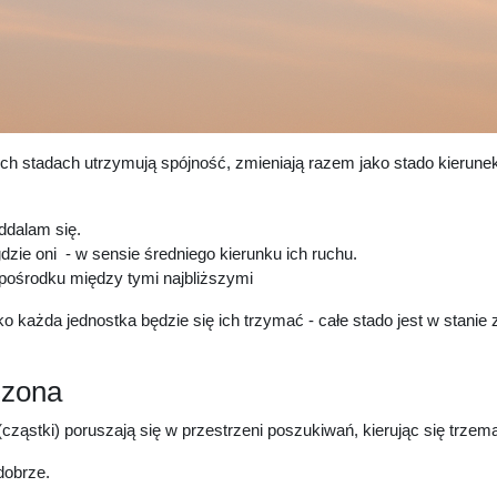
ich stadach utrzymują spójność, zmieniają razem jako stado kierunek,
oddalam się.
gdzie oni - w sensie średniego kierunku ich ruchu.
 pośrodku między tymi najbliższymi
ylko każda jednostka będzie się ich trzymać - całe stado jest w stan
oszona
ąstki) poruszają się w przestrzeni poszukiwań, kierując się trzem
dobrze.