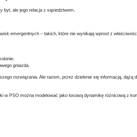
y byt, ale jego relacja z sąsiedztwem.
awisk emergentnych – takich, które nie wynikają wprost z właściwośc
kolonie.
nowego gniazda.
ego rozwiązania. Ale razem, przez dzielenie się informacją, dążą 
i w PSO można modelować jako losową dynamikę różnicową z kompo