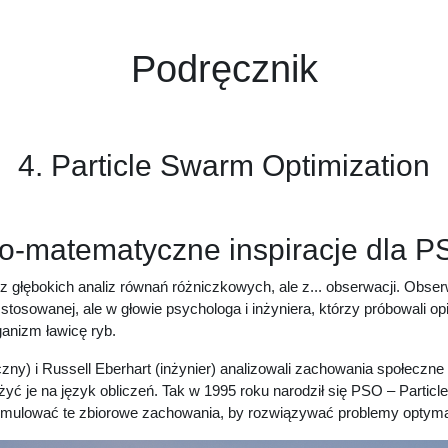
Podręcznik
4. Particle Swarm Optimization
zo-matematyczne inspiracje dla 
e z głębokich analiz równań różniczkowych, ale z... obserwacji. Obse
tosowanej, ale w głowie psychologa i inżyniera, którzy próbowali opi
ganizm ławicę ryb.
y) i Russell Eberhart (inżynier) analizowali zachowania społeczne p
ożyć je na język obliczeń. Tak w 1995 roku narodził się PSO – Partic
symulować te zbiorowe zachowania, by rozwiązywać problemy optymal