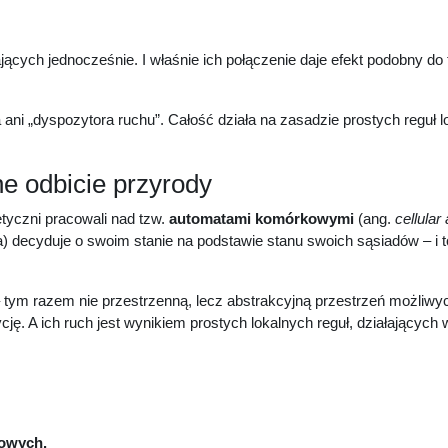
łających jednocześnie. I właśnie ich połączenie daje efekt podobny do
a ani „dyspozytora ruchu”. Całość działa na zasadzie prostych reguł 
 odbicie przyrody
yczni pracowali nad tzw.
automatami komórkowymi
(ang.
cellular
decyduje o swoim stanie na podstawie stanu swoich sąsiadów – i to 
 tym razem nie przestrzenną, lecz abstrakcyjną przestrzeń możliwyc
ję. A ich ruch jest wynikiem prostych lokalnych reguł, działających 
powych
.