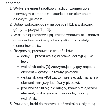
schematu:
Wybierz element środkowy tablicy i zamień go z
pierwszym elementem – stanie się on elementem
osiowym (pivotem).
Ustaw wskaźnik dolny na pozycji T[1], a wskaźnik
górny na pozycji T[n–1].
W ostatniej komórce T[n] umieść wartownika – bardzo
dużą wartość większą od wszystkich pozostałych
elementów tablicy.
Rozpocznij przesuwanie wskaźników:
dolny[D] przesuwa się w prawo, górny[G] – w
lewo.
wskaźnik dolny[D] zatrzymuje się, gdy napotka
element większy lub równy pivotowi.
wskaźnik górny[G] zatrzymuje się, gdy natrafi na
element mniejszy lub równy pivotowi.
jeśli wskaźniki się nie minęły, zamień miejscami
elementy wskazywane przez dolny i górny
wskaźnik.
Powtarzaj kroki do momentu, aż wskaźniki się miną