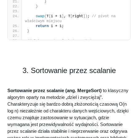
}
}
swap
(
T
[
i + 1
]
, T
[
right
])
; 
// pivot na 
właściwym miejscu
return
 i + 1;
}
// Rekurencyjna funkcja sortująca
void
quickSort
(
vector
<
int
>
& T, 
int
 left, 
int
right
)
{
if
(
left 
<
 right
)
{
int
 pivotIndex = 
partition
(
T, left, 
right
)
; 
// podział tablicy na partycje
3. Sortowanie przez scalanie
// Rekurencyjne wywołania sortujące 
lewą i prawą część
quickSort
(
T, left, pivotIndex - 1
)
;
Sortowanie przez scalanie
(ang. MergeSort)
to klasyczny
quickSort
(
T, pivotIndex + 1, right
)
;
}
algorytm oparty na metodzie „dziel i zwyciężaj”.
}
Charakteryzuje się bardzo dobrą złożonością czasową O(n
// Pomocnicza funkcja do wypisania tablicy
log n) niezależnie od charakteru danych wejściowych, dzięki
void
printArray
(
const
 vector
<
int
>
& T
)
{
czemu znajduje zastosowanie w sytuacjach, gdzie
for
(
int
 x : T
)
{
wymagana jest przewidywalność wydajności. Sortowanie
        cout 
<<
 x 
<<
" "
;
}
przez scalanie działa stabilnie i nieprzerwanie oraz odgrywa
    cout 
<<
 endl;
ważną rolę w implementacjach systemowych oraz bibliotek