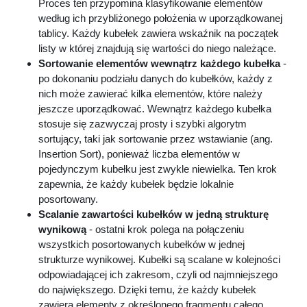
Proces ten przypomina klasyfikowanie elementów
według ich przybliżonego położenia w uporządkowanej
tablicy. Każdy kubełek zawiera wskaźnik na początek
listy w której znajdują się wartości do niego należące.
Sortowanie elementów wewnątrz każdego kubełka
-
po dokonaniu podziału danych do kubełków, każdy z
nich może zawierać kilka elementów, które należy
jeszcze uporządkować. Wewnątrz każdego kubełka
stosuje się zazwyczaj prosty i szybki algorytm
sortujący, taki jak sortowanie przez wstawianie (ang.
Insertion Sort), ponieważ liczba elementów w
pojedynczym kubełku jest zwykle niewielka. Ten krok
zapewnia, że każdy kubełek będzie lokalnie
posortowany.
Scalanie zawartości kubełków w jedną strukturę
wynikową
- ostatni krok polega na połączeniu
wszystkich posortowanych kubełków w jednej
strukturze wynikowej. Kubełki są scalane w kolejności
odpowiadającej ich zakresom, czyli od najmniejszego
do największego. Dzięki temu, że każdy kubełek
zawiera elementy z określonego fragmentu całego