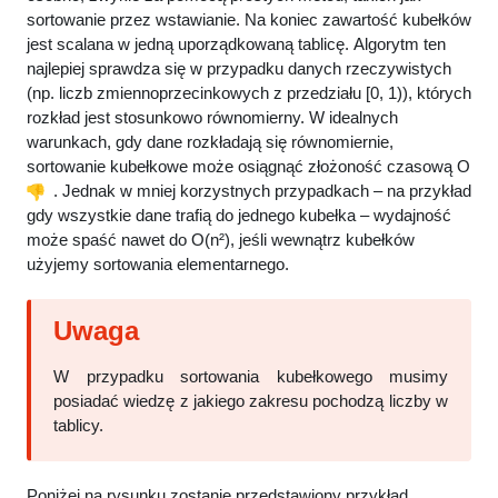
sortowanie przez wstawianie. Na koniec zawartość kubełków
mergeSort
(
T, 0, T.
size
()
 - 1
)
;
jest scalana w jedną uporządkowaną tablicę. Algorytm ten
    cout 
<<
"Po sortowaniu: "
;
najlepiej sprawdza się w przypadku danych rzeczywistych
printArray
(
T
)
;
(np. liczb zmiennoprzecinkowych z przedziału [0, 1)), których
return
 0;
rozkład jest stosunkowo równomierny. W idealnych
}
warunkach, gdy dane rozkładają się równomiernie,
sortowanie kubełkowe może osiągnąć złożoność czasową O
. Jednak w mniej korzystnych przypadkach – na przykład
gdy wszystkie dane trafią do jednego kubełka – wydajność
może spaść nawet do O(n²), jeśli wewnątrz kubełków
użyjemy sortowania elementarnego.
W przypadku sortowania kubełkowego musimy
posiadać wiedzę z jakiego zakresu pochodzą liczby w
tablicy.
Poniżej na rysunku zostanie przedstawiony przykład