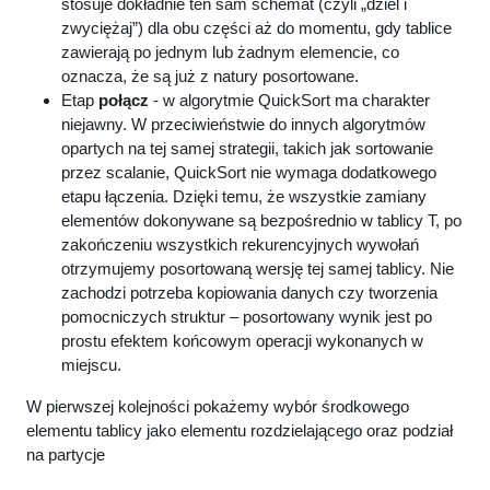
stosuje dokładnie ten sam schemat (czyli „dziel i
zwyciężaj”) dla obu części aż do momentu, gdy tablice
zawierają po jednym lub żadnym elemencie, co
oznacza, że są już z natury posortowane.
Etap
połącz
- w algorytmie QuickSort ma charakter
niejawny. W przeciwieństwie do innych algorytmów
opartych na tej samej strategii, takich jak sortowanie
przez scalanie, QuickSort nie wymaga dodatkowego
etapu łączenia. Dzięki temu, że wszystkie zamiany
elementów dokonywane są bezpośrednio w tablicy T, po
zakończeniu wszystkich rekurencyjnych wywołań
otrzymujemy posortowaną wersję tej samej tablicy. Nie
zachodzi potrzeba kopiowania danych czy tworzenia
pomocniczych struktur – posortowany wynik jest po
prostu efektem końcowym operacji wykonanych w
miejscu.
W pierwszej kolejności pokaże
my
wybór środkowego
elementu
ta
blicy jako elementu rozdzielającego oraz podział
na partycje