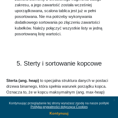
zakresu, a jego zawartość została wcześniej
uporządkowana, scalona tablica jest już w pełni
posortowana. Nie ma potrzeby wykonywania
dodatkowego sortowania po złączeniu zawartości
kubełków. Należy połączyć wszystkie listy w jedną
posortowaną listę wartości.
5. Sterty i sortowanie kopcowe
Sterta (ang. heap)
to specjalna struktura danych w postaci
drzewa binarnego, która spełnia warunek porządku kopca.
Oznacza to, że w kopcu maksymalnym (ang. max-heap)
każdy rodzic ma wartość większą lub równą swoim
x
Kontynuując przeglądanie tej strony wyrażasz zgodę na nasze polityki
dzieciom, natomiast w kopcu minimalnym (ang. min-heap)
Polityka prywatności dotycząca Cookies
każdy rodzic ma wartość mniejszą lub równą swoim
Kontynuuj
dzieciom. Dzięki tej właściwości sterta pozwala w bardzo