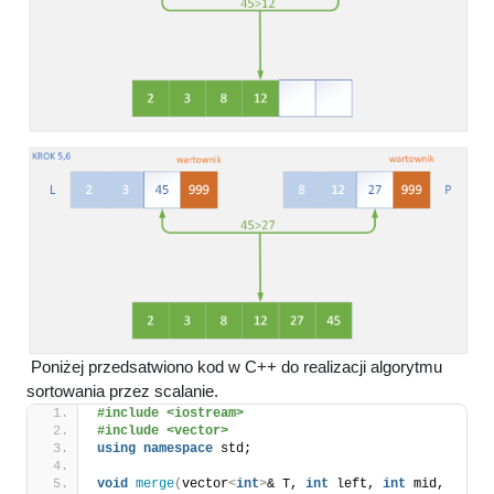
Poniżej przedsatwiono kod w C++ do realizacji algorytmu
sortowania przez scalanie.
#include <iostream>
#include <vector>
using
namespace
 std;
void
merge
(
vector
<
int
>
& T, 
int
 left, 
int
 mid, 