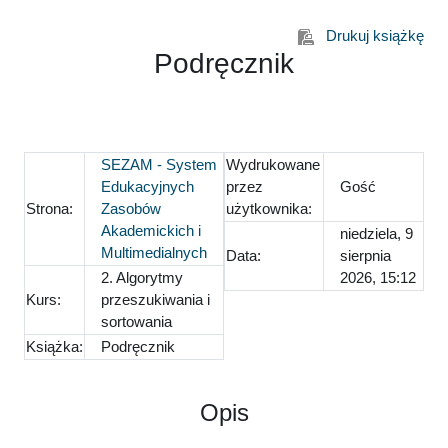
Przejdź do głównej zawartości
Drukuj książkę
Podręcznik
SEZAM - System
Wydrukowane
Edukacyjnych
przez
Gość
Strona:
Zasobów
użytkownika:
Akademickich i
niedziela, 9
Multimedialnych
Data:
sierpnia
2. Algorytmy
2026, 15:12
Kurs:
przeszukiwania i
sortowania
Książka:
Podręcznik
Opis