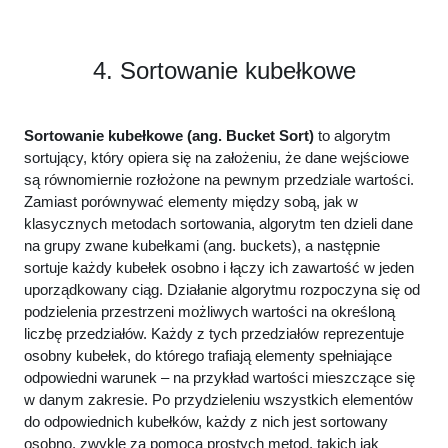
        T
[
k
]
 = R
[
j
]
;
        j++;
        k++;
}
4. Sortowanie kubełkowe
}
void
mergeSort
(
vector
<
int
>
& T, 
int
 left, 
int
right
)
{
Sortowanie kubełkowe (ang. Bucket Sort)
to algorytm
if
(
left 
<
 right
)
{
int
 mid = left + 
(
right - left
)
 / 2;
sortujący, który opiera się na założeniu, że dane wejściowe
mergeSort
(
T, left, mid
)
;
są równomiernie rozłożone na pewnym przedziale wartości.
mergeSort
(
T, mid + 1, right
)
;
merge
(
T, left, mid, right
)
;
Zamiast porównywać elementy między sobą, jak w
}
klasycznych metodach sortowania, algorytm ten dzieli dane
}
na grupy zwane kubełkami (ang. buckets), a następnie
void
printArray
(
const
 vector
<
int
>
& T
)
{
sortuje każdy kubełek osobno i łączy ich zawartość w jeden
for
(
int
 x : T
)
uporządkowany ciąg. Działanie algorytmu rozpoczyna się od
        cout 
<<
 x 
<<
" "
;
podzielenia przestrzeni możliwych wartości na określoną
    cout 
<<
 endl;
}
liczbę przedziałów. Każdy z tych przedziałów reprezentuje
osobny kubełek, do którego trafiają elementy spełniające
int
main
()
{
    vector
<
int
>
 T = 
{
 38, 27, 43, 3, 9, 82, 10 
odpowiedni warunek – na przykład wartości mieszczące się
}
;
w danym zakresie. Po przydzieleniu wszystkich elementów
do odpowiednich kubełków, każdy z nich jest sortowany
    cout 
<<
"Przed sortowaniem: "
;
printArray
(
T
)
;
osobno, zwykle za pomocą prostych metod, takich jak