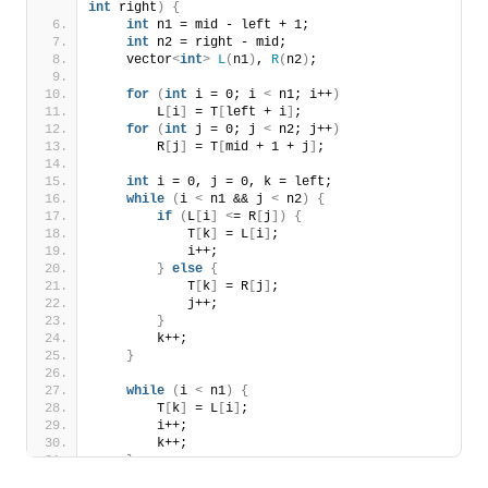
int
 right
)
{
int
 n1 = mid - left + 1;
int
 n2 = right - mid;
    vector
<
int
>
L
(
n1
)
, 
R
(
n2
)
;
for
(
int
 i = 0; i 
<
 n1; i++
)
        L
[
i
]
 = T
[
left + i
]
;
for
(
int
 j = 0; j 
<
 n2; j++
)
        R
[
j
]
 = T
[
mid + 1 + j
]
;
int
 i = 0, j = 0, k = left;
while
(
i 
<
 n1 && j 
<
 n2
)
{
if
(
L
[
i
]
<
= R
[
j
])
{
            T
[
k
]
 = L
[
i
]
;
            i++;
}
else
{
            T
[
k
]
 = R
[
j
]
;
            j++;
}
        k++;
}
while
(
i 
<
 n1
)
{
        T
[
k
]
 = L
[
i
]
;
        i++;
        k++;
}
while
(
j 
<
 n2
)
{