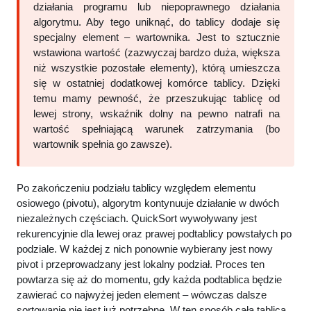
działania programu lub niepoprawnego działania
algorytmu. Aby tego uniknąć, do tablicy dodaje się
specjalny element – wartownika. Jest to sztucznie
wstawiona wartość (zazwyczaj bardzo duża, większa
niż wszystkie pozostałe elementy), którą umieszcza
się w ostatniej dodatkowej komórce tablicy. Dzięki
temu mamy pewność, że przeszukując tablicę od
lewej strony, wskaźnik dolny na pewno natrafi na
wartość spełniającą warunek zatrzymania (bo
wartownik spełnia go zawsze).
Po zakończeniu podziału tablicy względem elementu
osiowego (pivotu), algorytm kontynuuje działanie w dwóch
niezależnych częściach. QuickSort wywoływany jest
rekurencyjnie dla lewej oraz prawej podtablicy powstałych po
podziale. W każdej z nich ponownie wybierany jest nowy
pivot i przeprowadzany jest lokalny podział. Proces ten
powtarza się aż do momentu, gdy każda podtablica będzie
zawierać co najwyżej jeden element – wówczas dalsze
sortowanie nie jest już potrzebne. W ten sposób cała tablica