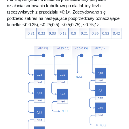
działania sortowania kubełkowego dla tablicy liczb
rzeczywistych z przedziału <0;1>. Zdecydowano się
podzielić zakres na następujące podprzedziały oznaczające
kubełki: <0;0.25), <0.25;0.5), <0.5;0.75), <0.75;1>.