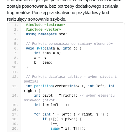
zostaje posortowana, bez potrzeby dodatkowego scalania
fragmentów. Poniżej przedsatwiono przykładowy kod
realzujący sortowanie szybkie.
#include <iostream>
#include <vector>
using
namespace
 std;
// Funkcja pomocnicza do zamiany elementów
void
swap
(
int
& a, 
int
& b
)
{
int
 temp = a;
    a = b;
    b = temp;
}
// Funkcja dzieląca tablicę – wybór pivota i 
podział
int
partition
(
vector
<
int
>
& T, 
int
 left, 
int
right
)
{
int
 pivot = T
[
right
]
; 
// wybór elementu 
osiowego (pivot)
int
 i = left - 1;
for
(
int
 j = left; j 
<
 right; j++
)
{
if
(
T
[
j
]
<
 pivot
)
{
            i++;
swap
(
T
[
i
]
, T
[
j
])
;