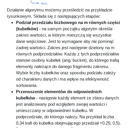
Działanie algorytmu możemy prześledzić na przykładzie
rysunkowym. Składa się z następujących etapów:
Podział przedziału liczbowego na m równych części
(kubełków)
- na samym początku algorytm określa
zakres wartości, w którym mieszczą się wszystkie
dane wejściowe. Jest to wymagane aby nie pominąć
żadnej wartości. Zakres jest następnie dzielony na m
równych podprzedziałów. Każdy z tych podprzedziałów
stanowi osobny kubełek (ang. bucket), do którego trafią
elementy należące do danego fragmentu zakresu.
Wybór liczby kubełków oraz sposobu podziału zależy
od charakteru danych i ma wpływ na efektywność
sortowania.
Przenoszenie elementów do odpowiednich
kubełków
- następnie każdy element ze zbioru danych
jest analizowany pod względem swojej wartości i
umieszczany w odpowiednim kubełku. W
podprzedziale, do którego należy. Na przykład liczba
0,34 trafi do kubełka obejmującego przedział <0.25; 0.5).