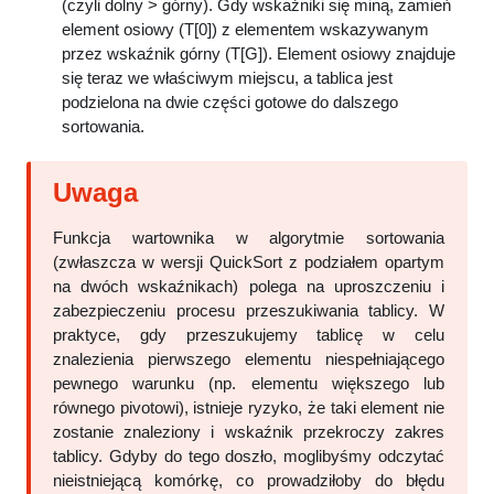
(czyli dolny > górny). Gdy wskaźniki się miną, zamień
element osiowy (T[0]) z elementem wskazywanym
przez wskaźnik górny (T[G]). Element osiowy znajduje
się teraz we właściwym miejscu, a tablica jest
podzielona na dwie części gotowe do dalszego
sortowania.
Funkcja wartownika w algorytmie sortowania
(zwłaszcza w wersji QuickSort z podziałem opartym
na dwóch wskaźnikach) polega na uproszczeniu i
zabezpieczeniu procesu przeszukiwania tablicy. W
praktyce, gdy przeszukujemy tablicę w celu
znalezienia pierwszego elementu niespełniającego
pewnego warunku (np. elementu większego lub
równego pivotowi), istnieje ryzyko, że taki element nie
zostanie znaleziony i wskaźnik przekroczy zakres
tablicy. Gdyby do tego doszło, moglibyśmy odczytać
nieistniejącą komórkę, co prowadziłoby do błędu