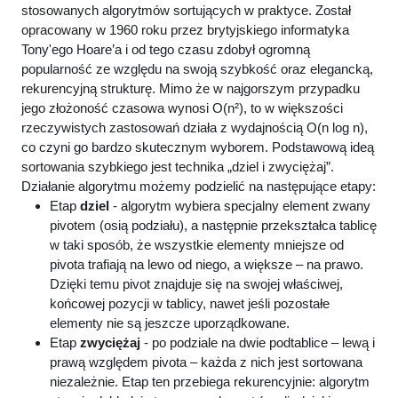
stosowanych algorytmów sortujących w praktyce. Został
opracowany w 1960 roku przez brytyjskiego informatyka
Tony'ego Hoare’a i od tego czasu zdobył ogromną
popularność ze względu na swoją szybkość oraz elegancką,
rekurencyjną strukturę. Mimo że w najgorszym przypadku
jego złożoność czasowa wynosi O(n²), to w większości
rzeczywistych zastosowań działa z wydajnością O(n log n),
co czyni go bardzo skutecznym wyborem. Podstawową ideą
sortowania szybkiego jest technika „dziel i zwyciężaj”.
Działanie algorytmu możemy podzielić na następujące etapy:
Etap
dziel
- algorytm wybiera specjalny element zwany
pivotem (osią podziału), a następnie przekształca tablicę
w taki sposób, że wszystkie elementy mniejsze od
pivota trafiają na lewo od niego, a większe – na prawo.
Dzięki temu pivot znajduje się na swojej właściwej,
końcowej pozycji w tablicy, nawet jeśli pozostałe
elementy nie są jeszcze uporządkowane.
Etap
zwyciężaj
- po podziale na dwie podtablice – lewą i
prawą względem pivota – każda z nich jest sortowana
niezależnie. Etap ten przebiega rekurencyjnie: algorytm