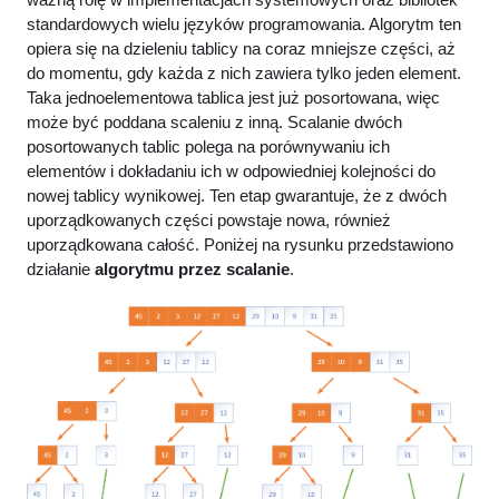
}
standardowych wielu języków programowania. Algorytm ten
// Przykład użycia
opiera się na dzieleniu tablicy na coraz mniejsze części, aż
int
main
()
{
do momentu, gdy każda z nich zawiera tylko jeden element.
    vector
<
int
>
 T = 
{
 9, 3, 7, 1, 5, 8, 2, 6, 4 
}
;
Taka jednoelementowa tablica jest już posortowana, więc
może być poddana scaleniu z inną. Scalanie dwóch
    cout 
<<
"Przed sortowaniem: "
;
posortowanych tablic polega na porównywaniu ich
printArray
(
T
)
;
elementów i dokładaniu ich w odpowiedniej kolejności do
quickSort
(
T, 0, T.
size
()
 - 1
)
;
nowej tablicy wynikowej. Ten etap gwarantuje, że z dwóch
uporządkowanych części powstaje nowa, również
    cout 
<<
"Po sortowaniu: "
;
printArray
(
T
)
;
uporządkowana całość. Poniżej na rysunku przedstawiono
działanie
algorytmu przez scalanie
.
return
 0;
}