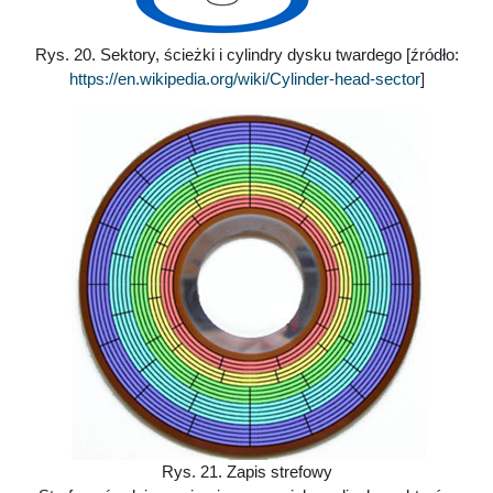
Rys. 20. Sektory, ścieżki i cylindry dysku twardego [źródło:
https://en.wikipedia.org/wiki/Cylinder-head-sector
]
Rys. 21. Zapis strefowy