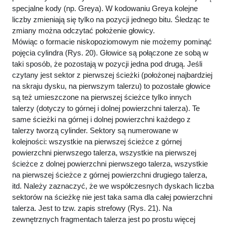
specjalne kody (np. Greya). W kodowaniu Greya kolejne
liczby zmieniają się tylko na pozycji jednego bitu. Śledząc te
zmiany można odczytać położenie głowicy.
Mówiąc o formacie niskopoziomowym nie możemy pominąć
pojęcia cylindra (Rys. 20). Głowice są połączone ze sobą w
taki sposób, że pozostają w pozycji jedna pod drugą. Jeśli
czytany jest sektor z pierwszej ścieżki (położonej najbardziej
na skraju dysku, na pierwszym talerzu) to pozostałe głowice
są też umieszczone na pierwszej ścieżce tylko innych
talerzy (dotyczy to górnej i dolnej powierzchni talerza). Te
same ścieżki na górnej i dolnej powierzchni każdego z
talerzy tworzą cylinder. Sektory są numerowane w
kolejności: wszystkie na pierwszej ścieżce z górnej
powierzchni pierwszego talerza, wszystkie na pierwszej
ścieżce z dolnej powierzchni pierwszego talerza, wszystkie
na pierwszej ścieżce z górnej powierzchni drugiego talerza,
itd. Należy zaznaczyć, że we współczesnych dyskach liczba
sektorów na ścieżkę nie jest taka sama dla całej powierzchni
talerza. Jest to tzw. zapis strefowy (Rys. 21). Na
zewnętrznych fragmentach talerza jest po prostu więcej