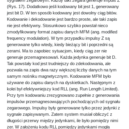
sygnałem zegarowym. Każdy takt zegara generuje impuls Z
(Rys. 17). Dodatkowo jeśli kodowany bit jest 1, generowany
jest bit D. W ten sposób kodowany jest dowolny ciąg bitów.
Kodowanie i dekodowanie jest bardzo proste, ale taki zapis
nie jest efektywny. Stosunkowo szybko powstał nieco
zmodyfikowany format zapisu danych MFM (ang. modified
frequency modulation). W tym przypadku impulsy Z są
generowane tylko wtedy, kiedy bieżący bit i poprzedni są
zerami. Ma to zapobiec sytuacjom, kiedy ciąg zer nie
generuje przemagnesowań. Każda jedynka generuje bit D.
Tak powstały kod jest trudniejszy do zdekodowania, ale
pozwala na zapis dwa razy większej liczby danych na tym
samym nośniku magnetycznym. Kodowanie MFM było
używane do zapisu danych na dyskietkach. Następnym z
kolei był efektywniejszy kod RLL (ang. Run Length Limited).
Przy tym kodowaniu zrezygnowano zupełnie z generowania
impulsów przemagnesowujących pochodzących od sygnału
zegarowego. Impulsy były generowane tylko przez jedynki z
sygnale zapisywanym. Zatem system musiał obliczyć z
długości przerwy między jedynkami, ile było pomiędzy nimi
zer. W założeniu kodu RLL pomiędzy jedynkami mogła