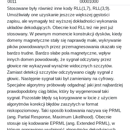
0011
00001000
Stosowane były również inne kody RLL(1,7), RLL(3,9).
Umożliwiały one uzyskanie jeszcze większej gęstości
zapisu, ale wymagały też wyższej dokładności wykonania
układów dekodujących. Obecnie kod RLL też nie jest już
stosowany. W pewnym momencie konstrukcji dysków, kiedy
domeny magnetyczne stały się naprawdę małe, wykrywanie
pików powodowanych przez przemagnesowania okazało się
bardzo trudne. Bardzo słabe pola magnetyczne, wpływ
innych domen powodowały, że sygnał odczytany przez
głowice nie wykazywał wyraźnie widocznych szczytów.
Zamiast detekcji szczytów odczytywano ciągły sygnał z
głowic. Następnie sygnał taki był zamieniany na cyfrowy.
Specjalne algorytmy próbowały odgadnąć jaki jest najbardziej
prawdopodobny ciąg bitów, który by wygenerował taki
sygnał. Pozostałe błędy są korygowane w locie z użyciem
algorytmów korekcji błędów zaszytych w format
niskopoziomowy. Taki sposób kodowania nazywa się PRML
(ang. Partial Response, Maximum Likelihood). Obecnie
stosuje się kodowanie EPRML (ang. Extended PRML), w
którym poprawiono wydajność algorytmów dekodujących.