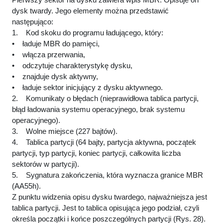
dysk twardy. Jego elementy można przedstawić
następująco:
1. Kod skoku do programu ładującego, który:
• ładuje MBR do pamięci,
• włącza przerwania,
• odczytuje charakterystykę dysku,
• znajduje dysk aktywny,
• ładuje sektor inicjujący z dysku aktywnego.
2. Komunikaty o błędach (nieprawidłowa tablica partycji,
błąd ładowania systemu operacyjnego, brak systemu
operacyjnego).
3. Wolne miejsce (227 bajtów).
4. Tablica partycji (64 bajty, partycja aktywna, początek
partycji, typ partycji, koniec partycji, całkowita liczba
sektorów w partycji).
5. Sygnatura zakończenia, która wyznacza granice MBR
(AA55h).
Z punktu widzenia opisu dysku twardego, najważniejsza jest
tablica partycji. Jest to tablica opisująca jego podział, czyli
określa początki i końce poszczególnych partycji (Rys. 28).