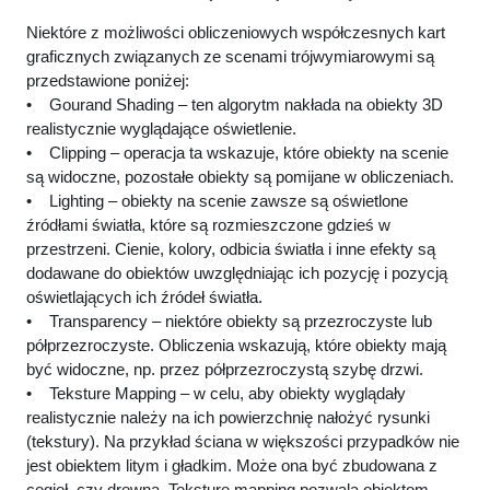
Niektóre z możliwości obliczeniowych współczesnych kart
graficznych związanych ze scenami trójwymiarowymi są
przedstawione poniżej:
• Gourand Shading – ten algorytm nakłada na obiekty 3D
realistycznie wyglądające oświetlenie.
• Clipping – operacja ta wskazuje, które obiekty na scenie
są widoczne, pozostałe obiekty są pomijane w obliczeniach.
• Lighting – obiekty na scenie zawsze są oświetlone
źródłami światła, które są rozmieszczone gdzieś w
przestrzeni. Cienie, kolory, odbicia światła i inne efekty są
dodawane do obiektów uwzględniając ich pozycję i pozycją
oświetlających ich źródeł światła.
• Transparency – niektóre obiekty są przezroczyste lub
półprzezroczyste. Obliczenia wskazują, które obiekty mają
być widoczne, np. przez półprzezroczystą szybę drzwi.
• Teksture Mapping – w celu, aby obiekty wyglądały
realistycznie należy na ich powierzchnię nałożyć rysunki
(tekstury). Na przykład ściana w większości przypadków nie
jest obiektem litym i gładkim. Może ona być zbudowana z
cegieł, czy drewna. Teksture mapping pozwala obiektom