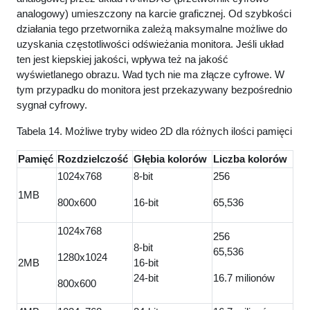
analogowy) umieszczony na karcie graficznej. Od szybkości
działania tego przetwornika zależą maksymalne możliwe do
uzyskania częstotliwości odświeżania monitora. Jeśli układ
ten jest kiepskiej jakości, wpływa też na jakość
wyświetlanego obrazu. Wad tych nie ma złącze cyfrowe. W
tym przypadku do monitora jest przekazywany bezpośrednio
sygnał cyfrowy.
Tabela 14. Możliwe tryby wideo 2D dla różnych ilości pamięci
Pamięć
Rozdzielczość
Głębia kolorów
Liczba kolorów
1024x768
8-bit
256
1MB
800x600
16-bit
65,536
1024x768
256
8-bit
65,536
1280x1024
2MB
16-bit
24-bit
16.7 milionów
800x600