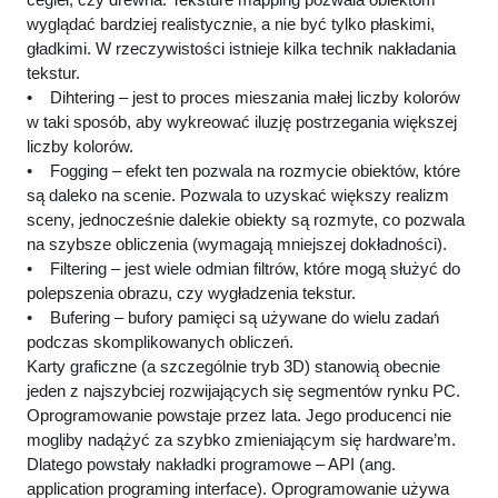
wyglądać bardziej realistycznie, a nie być tylko płaskimi,
gładkimi. W rzeczywistości istnieje kilka technik nakładania
tekstur.
• Dihtering – jest to proces mieszania małej liczby kolorów
w taki sposób, aby wykreować iluzję postrzegania większej
liczby kolorów.
• Fogging – efekt ten pozwala na rozmycie obiektów, które
są daleko na scenie. Pozwala to uzyskać większy realizm
sceny, jednocześnie dalekie obiekty są rozmyte, co pozwala
na szybsze obliczenia (wymagają mniejszej dokładności).
• Filtering – jest wiele odmian filtrów, które mogą służyć do
polepszenia obrazu, czy wygładzenia tekstur.
• Bufering – bufory pamięci są używane do wielu zadań
podczas skomplikowanych obliczeń.
Karty graficzne (a szczególnie tryb 3D) stanowią obecnie
jeden z najszybciej rozwijających się segmentów rynku PC.
Oprogramowanie powstaje przez lata. Jego producenci nie
mogliby nadążyć za szybko zmieniającym się hardware’m.
Dlatego powstały nakładki programowe – API (ang.
application programing interface). Oprogramowanie używa