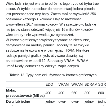
Wielu ludzi nie jest w stanie odróżnić tego trybu od trybu true
colour. W trybie true colour do reprezentacji koloru piksela
jest przeznaczone trzy bajty. Zatem można wyświetlić 256
poziomów każdego z kolorów. Daje to możliwość
wyświetlenia 16.7 miliona kolorów. W zasadzie oko ludzkie
nie jest w stanie odróżnić więcej niż 16 milionów kolorów,
więc ten tryb nie wprowadza już ograniczeń.
W kartach graficznych wykorzystywane są nieco inne,
dedykowane im moduły pamięci. Moduły te są zwykle
szybsze niż te używane w pamięciach RAM. Niektóre
rodzaje pamięci graficznych, używane dawniej, są
przedstawione w tabeli 12. Standardy VRAM i WRAM
umożliwiały jednoczesny odczyt i zapis danych.
Tabela 12. Typy pamięci używane w kartach graficznych
EDO
VRAM
WRAM
SDRAM
SG
Maks.
400
400
960
800
800
przepustowość (MBps)
Dwu lub jedno
jedno-
dwu-
dwu-
jedno-
jedn