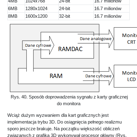
4MB
1024x768
24-bit
16.7 milionów
6MB
1280x1024
24-bit
16.7 milionów
8MB
1600x1200
32-bit
16.7 milionów
Rys. 40. Sposób doprowadzenia sygnału z karty graficznej
do monitora
Wciąż dużym wyzwaniem dla kart graficznych jest
implementacja trybu 3D. Do osiągnięcia pełnego realizmu
sporo jeszcze brakuje. Na początku większość obliczeń
związanych z grafiką 3D wykonywał procesor główny (Rys.