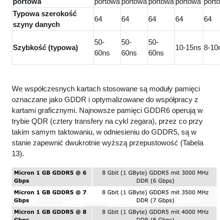
portowa
portowa
portowa
portowa
portowa
port
Typowa szerokość
64
64
64
64
64
szyny danych
50-
50-
50-
Szybkość (typowa)
10-15ns
8-10
60ns
60ns
60ns
We współczesnych kartach stosowane są moduły pamięci
oznaczane jako GDDR i optymalizowane do współpracy z
kartami graficznymi. Najnowsze pamięci GDDR6 operują w
trybie QDR (cztery transfery na cykl zegara), przez co przy
takim samym taktowaniu, w odniesieniu do GDDR5, są w
stanie zapewnić dwukrotnie wyższą przepustowość (Tabela
13).