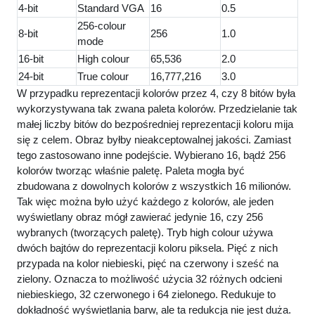
4-bit
Standard VGA
16
0.5
256-colour
8-bit
256
1.0
mode
16-bit
High colour
65,536
2.0
24-bit
True colour
16,777,216
3.0
W przypadku reprezentacji kolorów przez 4, czy 8 bitów była
wykorzystywana tak zwana paleta kolorów. Przedzielanie tak
małej liczby bitów do bezpośredniej reprezentacji koloru mija
się z celem. Obraz byłby nieakceptowalnej jakości. Zamiast
tego zastosowano inne podejście. Wybierano 16, bądź 256
kolorów tworząc właśnie paletę. Paleta mogła być
zbudowana z dowolnych kolorów z wszystkich 16 milionów.
Tak więc można było użyć każdego z kolorów, ale jeden
wyświetlany obraz mógł zawierać jedynie 16, czy 256
wybranych (tworzących paletę). Tryb high colour używa
dwóch bajtów do reprezentacji koloru piksela. Pięć z nich
przypada na kolor niebieski, pięć na czerwony i sześć na
zielony. Oznacza to możliwość użycia 32 różnych odcieni
niebieskiego, 32 czerwonego i 64 zielonego. Redukuje to
dokładność wyświetlania barw, ale ta redukcja nie jest duża.