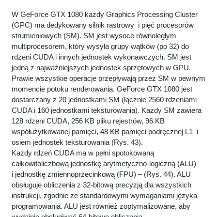
W GeForce GTX 1080 każdy Graphics Processing Cluster
(GPC) ma dedykowany silnik rastrowy i pięć procesorów
strumieniowych (SM). SM jest wysoce równoległym
multiprocesorem, który wysyła grupy wątków (po 32) do
rdzeni CUDA i innych jednostek wykonawczych. SM jest
jedną z najważniejszych jednostek sprzętowych w GPU.
Prawie wszystkie operacje przepływają przez SM w pewnym
momencie potoku renderowania. GeForce GTX 1080 jest
dostarczany z 20 jednostkami SM (łącznie 2560 rdzeniami
CUDA i 160 jednostkami teksturowania). Każdy SM zawiera
128 rdzeni CUDA, 256 KB pliku rejestrów, 96 KB
współużytkowanej pamięci, 48 KB pamięci podręcznej L1 i
osiem jednostek teksturowania (Rys. 43).
Każdy rdzeń CUDA ma w pełni spotokowaną
całkowitoliczbową jednostkę arytmetyczno-logiczną (ALU)
i jednostkę zmiennoprzecinkową (FPU) – (Rys. 44). ALU
obsługuje obliczenia z 32-bitową precyzją dla wszystkich
instrukcji, zgodnie ze standardowymi wymaganiami języka
programowania. ALU jest również zoptymalizowane, aby
wydajnie obsługiwać 64-bitowe obliczenia.