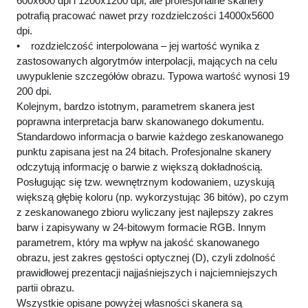
600x600 dpi i 1200x1200 dpi, ale profesjonalne skanery
potrafią pracować nawet przy rozdzielczości 14000x5600
dpi.
• rozdzielczość interpolowana – jej wartość wynika z
zastosowanych algorytmów interpolacji, mających na celu
uwypuklenie szczegółów obrazu. Typowa wartość wynosi 19
200 dpi.
Kolejnym, bardzo istotnym, parametrem skanera jest
poprawna interpretacja barw skanowanego dokumentu.
Standardowo informacja o barwie każdego zeskanowanego
punktu zapisana jest na 24 bitach. Profesjonalne skanery
odczytują informację o barwie z większą dokładnością.
Posługując się tzw. wewnętrznym kodowaniem, uzyskują
większą głębię koloru (np. wykorzystując 36 bitów), po czym
z zeskanowanego zbioru wyliczany jest najlepszy zakres
barw i zapisywany w 24-bitowym formacie RGB. Innym
parametrem, który ma wpływ na jakość skanowanego
obrazu, jest zakres gęstości optycznej (D), czyli zdolność
prawidłowej prezentacji najjaśniejszych i najciemniejszych
partii obrazu.
Wszystkie opisane powyżej własności skanera są