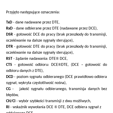
Przyjęto następujące oznaczenia:
TxD
- dane nadawane przez DTE,
RxD
- dane odbierane przez DTE (nadawane przez DCE),
DSR
- gotowość DCE do pracy (brak przeszkody do transmisji,
oczekiwanie na dalsze sygnały sterujące),
DTR
- gotowość DTE do pracy (brak przeszkody do transmisji,
oczekiwanie na dalsze sygnały sterujące),
®
RST
- żądanie nadawania: DTE
DCE,
®
CTS
- gotowość odbioru: DCE
DTE, (DCE – gotowość do
odbioru danych z DTE),
DCD
- poziom sygnału odbieranego (DCE prawidłowo odbiera
sygnał, wykryta częstotliwość nośna),
CG
- jakość sygnału odbieranego, transmisja danych bez
błędów,
CH/CI
- wybór szybkości transmisji z dwu możliwych,
®
RI
- wskaźnik wywołania DCE
DTE, DCE odbiera sygnał z