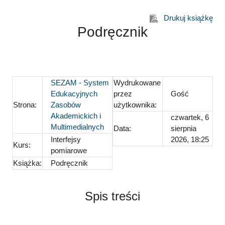
Przejdź do głównej zawartości
Drukuj książkę
Podręcznik
SEZAM - System
Wydrukowane
Edukacyjnych
przez
Gość
Strona:
Zasobów
użytkownika:
Akademickich i
czwartek, 6
Multimedialnych
Data:
sierpnia
Interfejsy
2026, 18:25
Kurs:
pomiarowe
Książka:
Podręcznik
Spis treści