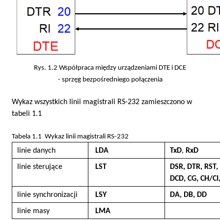
Rys. 1.2 Współpraca między urządzeniami DTE i DCE
- sprzęg bezpośredniego połączenia
Wykaz wszystkich linii magistrali RS-232 zamieszczono w
tabeli 1.1
Tabela 1.1 Wykaz linii magistrali RS-232
linie danych
LDA
TxD
,
RxD
linie sterujące
LST
DSR, DTR, RST,
DCD, CG,
CH/CI,
linie synchronizacji
LSY
DA, DB, DD
linie masy
LMA