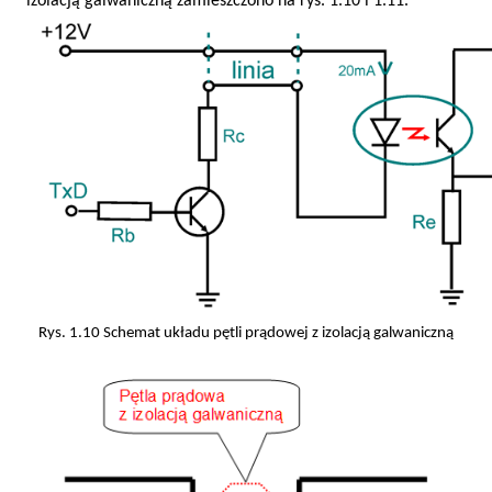
izolacją galwaniczną zamieszczono na rys. 1.10 i 1.11.
Rys. 1.10 Schemat układu pętli prądowej z izolacją galwaniczną