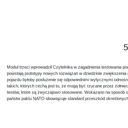
Przejdź do głównej zawartości
5
Moduł trzeci wprowadził Czytelnika w zagadnienia testowania p
powstają prototypy nowych rozwiązań w dziedzinie zwiększenia 
pojazdu byłoby posłużenie się odpowiednimi wytycznymi odnoś
takich, których cechą jest to, że mogą być rzucane przez żołni
testów, które są zwyczajowo stosowane. Wskazano na sposób oc
państw paktu NATO obowiązuje standard przeszkód określony