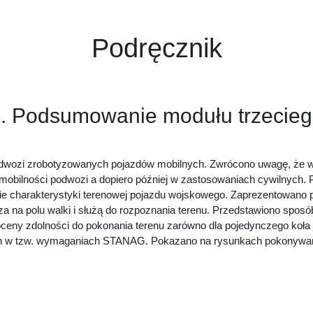
Podręcznik
. Podsumowanie modułu trzecie
odwozi zrobotyzowanych pojazdów mobilnych. Zwrócono uwagę, że w 
mobilności podwozi a dopiero później w zastosowaniach cywilnych. 
nie charakterystyki terenowej pojazdu wojskowego. Zaprezentowan
erza na polu walki i służą do rozpoznania terenu. Przedstawiono sp
eny zdolności do pokonania terenu zarówno dla pojedynczego koła 
ch w tzw. wymaganiach STANAG. Pokazano na rysunkach pokonywa