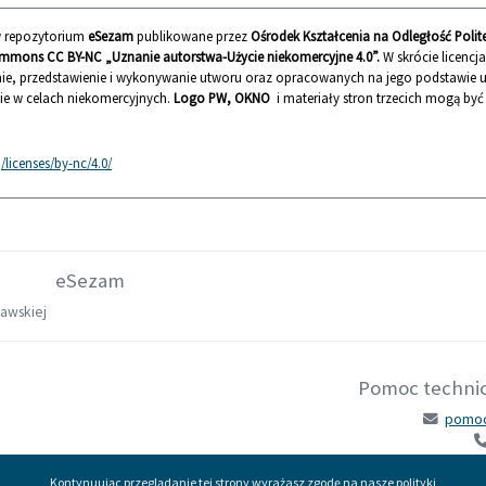
 w repozytorium
eSezam
publikowane przez
Ośrodek Kształcenia na Odległość Polit
mmons CC BY-NC „Uznanie autorstwa-Użycie niekomercyjne 4.0”.
W skrócie licencj
ie, przedstawienie i wykonywanie utworu oraz opracowanych na jego podstawie
nie w celach niekomercyjnych.
Logo PW, OKNO
i materiały stron trzecich mogą by
licenses/by-nc/4.0/
eSezam
zawskiej
Pomoc technicz
pomoc
Kontynuując przeglądanie tej strony wyrażasz zgodę na nasze polityki