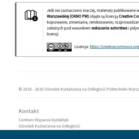
Jeśli nie zaznaczono inaczej, materiały publikowane
Warszawskiej (OKNO PW)
objęte są licencją
Creative Co
kopiowanie, zmienianie, remiksowanie, rozprowadzan
zależnych pod warunkiem
wskazania autorstwa
i jedy
licencji.
Licencja:
https://creativecommons.org/
© 2020 -
2026 Ośrodek Kształcenia na Odległość Politechniki Wars
Kontakt
Centrum Wsparcia Dydaktyki
Ośrodek Kształcenia na Odległość
Politechnika Warszawska
00-661 Warszawa, pl. Politechniki 1 /324