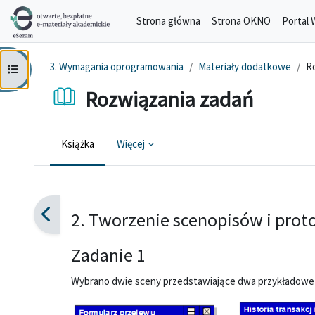
Przejdź do głównej zawartości
Strona główna
Strona OKNO
Portal 
3. Wymagania oprogramowania
Materiały dodatkowe
R
Otwórz indeks kursu
Rozwiązania zadań
Książka
Więcej
Wymagania zaliczenia
2. Tworzenie scenopisów i pro
Zadanie 1
Wybrano dwie sceny przedstawiające dwa przykładowe ok