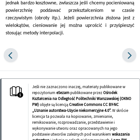
jednak bardzo kosztowne, zwłaszcza jeśli chcemy pocieniowaną
powierzchnię poddawać przekształceniom w czasie
rzeczywistym (obroty itp.). Jeżeli powierzchnia złożona jest z
wielokątów, cieniowanie jej można uprościć i przyśpieszyć
stosując metody interpolacji.
Jeśli nie zaznaczono inaczej, materiały publikowane w
repozytorium
eSezam
publikowane przez
Ośrodek
Kształcenia na Odległość Politechniki Warszawskiej (OKNO
PW)
objęte są licencją
Creative Commons CC BY-NC
„Uznanie autorstwa-Użycie niekomercyjne 4.0”.
W skrócie
licencja ta pozwala na kopiowanie, zmienianie,
remiksowanie, rozprowadzanie, przedstawienie i
wykonywanie utworu oraz opracowanych na jego
podstawie utworów zależnych pod warunkiem
wskazania
autorstwa
i jedynie w celach niekomercyjnych.
Logo PW,