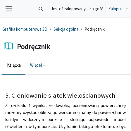
Przejdź do głównej zawartości
Jesteś zalogowany jako gość
Zaloguj się
Przełącznik wyszukiwarki
Panel boczny
Grafika komputerowa 3D
Sekcja ogólna
Podręcznik
Podręcznik
Książka
Więcej
Wymagania zaliczenia
5. Cieniowanie siatek wielościanowych
Z rozdziału 1 wynika, że dowolną pocieniowaną powierzchnię
możemy uzyskać obliczając wersor normalny do powierzchni w
każdym widocznym punkcie i stosując odpowiedni model
oświetlenia w tym punkcie. Uzyskanie takiego efektu może być