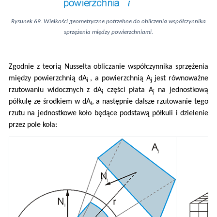
Rysunek 69. Wielkości geometryczne potrzebne do obliczenia współczynnika
sprzężenia między powierzchniami.
Zgodnie z teorią Nusselta obliczanie współczynnika sprzężenia
między powierzchnią dA
, a powierzchnią A
jest równoważne
i
j
rzutowaniu widocznych z dA
części płata A
na jednostkową
i
j
półkulę ze środkiem w dA
, a następnie dalsze rzutowanie tego
i
rzutu na jednostkowe koło będące podstawą półkuli i dzielenie
przez pole koła: