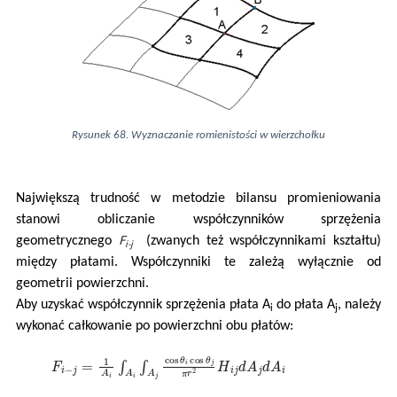
Rysunek 68. Wyznaczanie romienistości w wierzchołku
Największą trudność w metodzie bilansu promieniowania
stanowi obliczanie współczynników sprzężenia
F
geometrycznego
(zwanych też współczynnikami kształtu)
i
-
j
między płatami. Współczynniki te zależą wyłącznie od
geometrii powierzchni.
Aby uzyskać współczynnik sprzężenia płata A
do płata A
, należy
i
j
wykonać całkowanie po powierzchni obu płatów:
F
i
−
j
=
1
A
i
∫
A
i
∫
A
j
cos
θ
i
cos
θ
j
π
r
2
H
i
j
d
A
j
d
A
i