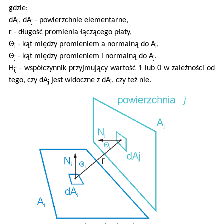
gdzie:
dA
, dA
- powierzchnie elementarne,
i
j
r - długość promienia łączącego płaty,
Θ
- kąt między promieniem a normalną do A
,
i
i
Θ
- kąt między promieniem i normalną do A
.
j
j
H
- współczynnik przyjmujący wartość 1 lub 0 w zależności od
ij
tego, czy dA
jest widoczne z dA
, czy też nie.
j
i