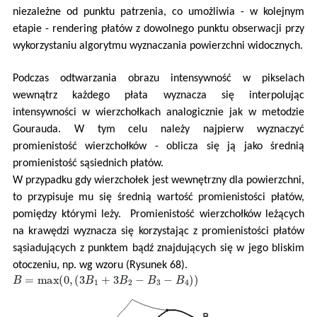
niezależne od punktu patrzenia, co umożliwia - w kolejnym
etapie - rendering płatów z dowolnego punktu obserwacji przy
wykorzystaniu algorytmu wyznaczania powierzchni widocznych.
Podczas odtwarzania obrazu intensywność w pikselach
wewnątrz każdego płata wyznacza się interpolując
intensywności w wierzchołkach analogicznie jak w metodzie
Gourauda. W tym celu należy najpierw wyznaczyć
promienistość wierzchołków - oblicza się ją jako średnią
promienistość sąsiednich płatów.
W przypadku gdy wierzchołek jest wewnętrzny dla powierzchni,
to przypisuje mu się średnią wartość promienistości płatów,
pomiędzy którymi leży. Promienistość wierzchołków leżących
na krawędzi wyznacza się korzystając z promienistości płatów
sąsiadujących z punktem bądź znajdujących się w jego bliskim
otoczeniu, np. wg wzoru (Rysunek 68).
B
=
max
(
0
,
(
3
B
1
+
3
B
2
−
B
3
−
B
4
)
)