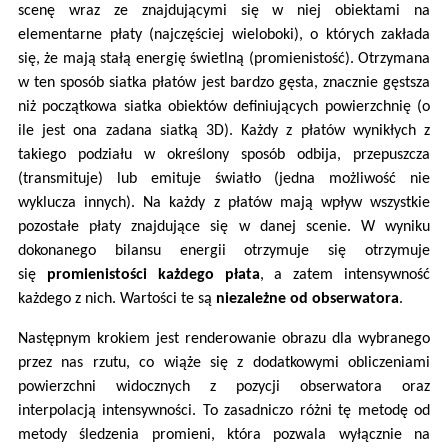
scenę wraz ze znajdującymi się w niej obiektami na
elementarne płaty (najczęściej wieloboki), o których zakłada
się, że mają stałą energię świetlną (promienistość). Otrzymana
w ten sposób siatka płatów jest bardzo gęsta, znacznie gęstsza
niż początkowa siatka obiektów definiujących powierzchnię (o
ile jest ona zadana siatką 3D). Każdy z płatów wynikłych z
takiego podziału w określony sposób odbija, przepuszcza
(transmituje) lub emituje światło (jedna możliwość nie
wyklucza innych). Na każdy z płatów mają wpływ wszystkie
pozostałe płaty znajdujące się w danej scenie. W wyniku
dokonanego bilansu energii otrzymuje się otrzymuje
się
promienistości każdego płata
, a zatem intensywność
każdego z nich. Wartości te są
niezależne od obserwatora
.
Następnym krokiem jest renderowanie obrazu dla wybranego
przez nas rzutu, co wiąże się z dodatkowymi obliczeniami
powierzchni widocznych z pozycji obserwatora oraz
interpolacją intensywności. To zasadniczo różni tę metodę od
metody śledzenia promieni, która pozwala wyłącznie na