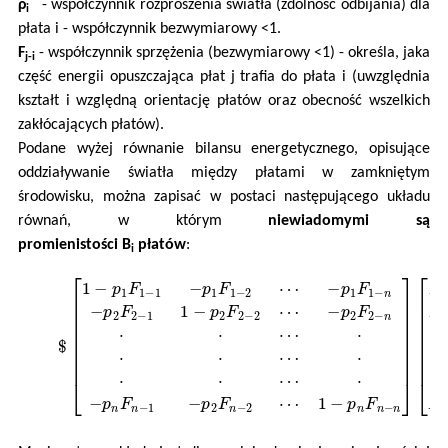
ρ
- współczynnik rozproszenia światła (zdolność odbijania) dla
i
płata i - współczynnik bezwymiarowy <1.
F
- współczynnik sprzężenia (bezwymiarowy <1) - określa, jaka
j-i
część energii opuszczająca płat j trafia do płata i (uwzględnia
kształt i względną orientację płatów oraz obecność wszelkich
zakłócających płatów).
Podane wyżej równanie bilansu energetycznego, opisujące
oddziaływanie światła między płatami w zamkniętym
środowisku, można zapisać w postaci następującego układu
równań, w którym
niewiadomymi są
promienistości B
płatów
:
i
$
−
p
[
1
1
−
F
p
1
1
−
F
n
1
−
−
p
1
2
−
F
p
2
2
−
F
n
2
⋅
⋅
−
⋅
1
1
⋅
−
⋅
p
⋅
−
n
p
F
n
n
F
−
n
n
−
]
1
[
B
−
1
p
B
1
2
F
⋅
1
⋅
⋅
−
B
2
n
1
]
−
=
p
[
E
2
1
F
E
2
2
−
⋅
2
⋅
⋅
⋅
E
⋅
⋅
n
−
]
p
$
2