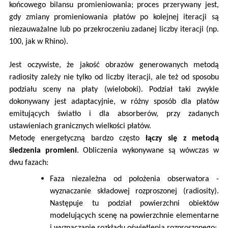
końcowego bilansu promieniowania; proces przerywany jest,
gdy zmiany promieniowania płatów po kolejnej iteracji są
niezauważalne lub po przekroczeniu zadanej liczby iteracji (np.
100, jak w Rhino).
Jest oczywiste, że jakość obrazów generowanych metodą
radiosity zależy nie tylko od liczby iteracji, ale też od sposobu
podziału sceny na płaty (wieloboki). Podział taki zwykle
dokonywany jest adaptacyjnie, w różny sposób dla płatów
emitujących światło i dla absorberów, przy zadanych
ustawieniach granicznych wielkości płatów.
Metodę energetyczną bardzo często
łączy się z metodą
śledzenia promieni
. Obliczenia wykonywane są wówczas w
dwu fazach:
Faza niezależna od położenia obserwatora -
wyznaczanie składowej rozproszonej (radiosity).
Następuje tu podział powierzchni obiektów
modelujących scenę na powierzchnie elementarne
i wyznaczanie rozkładu oświetlenia rozproszonego;