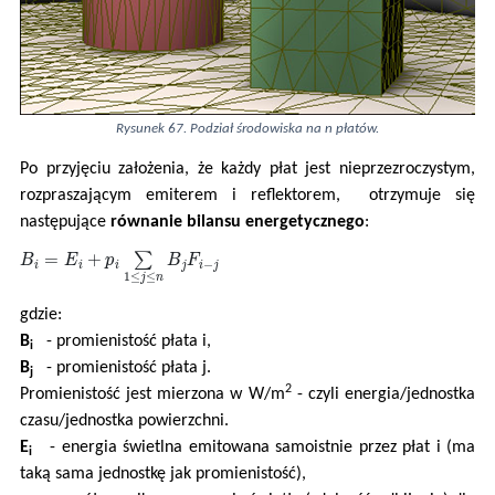
Rysunek 67. Podział środowiska na n płatów.
Po przyjęciu założenia, że każdy płat jest nieprzezroczystym,
rozpraszającym emiterem i reflektorem, otrzymuje się
następujące
równanie bilansu energetycznego
:
B
i
=
E
i
+
p
i
∑
1
≤
j
≤
n
B
j
F
i
−
j
gdzie:
B
- promienistość płata i,
i
B
- promienistość płata j.
j
2
Promienistość jest mierzona w W/m
- czyli energia/jednostka
czasu/jednostka powierzchni.
E
- energia świetlna emitowana samoistnie przez płat i (ma
i
taką sama jednostkę jak promienistość),