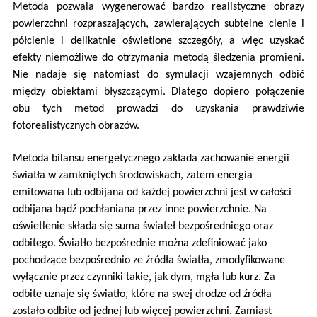
Metoda pozwala wygenerować bardzo realistyczne obrazy
powierzchni rozpraszających, zawierających subtelne cienie i
półcienie i delikatnie oświetlone szczegóły, a więc uzyskać
efekty niemożliwe do otrzymania metodą śledzenia promieni.
Nie nadaje się natomiast do symulacji wzajemnych odbić
między obiektami błyszczącymi. Dlatego dopiero połączenie
obu tych metod prowadzi do uzyskania prawdziwie
fotorealistycznych obrazów.
Metoda bilansu energetycznego zakłada zachowanie energii
światła w zamkniętych środowiskach, zatem energia
emitowana lub odbijana od każdej powierzchni jest w całości
odbijana bądź pochłaniana przez inne powierzchnie. Na
oświetlenie składa się suma świateł bezpośredniego oraz
odbitego. Światło bezpośrednie można zdefiniować jako
pochodzące bezpośrednio ze źródła światła, zmodyfikowane
wyłącznie przez czynniki takie, jak dym, mgła lub kurz. Za
odbite uznaje się światło, które na swej drodze od źródła
zostało odbite od jednej lub więcej powierzchni. Zamiast