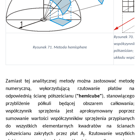
Rysunek 70. Me
współczynnika s
Rysunek 71. Metoda hemisphere
półsześcian; el
układu współrzęd
Zamiast tej analitycznej metody można zastosować metodę
numeryczną, wykorzystującą rzutowanie płatów na
odpowiednią ścianę półsześcianu (
"hemicube"
), stanowiącego
przybliżenie półkuli będącej obszarem całkowania;
współczynnik sprzężenia jest aproksymowany poprzez
sumowanie wartości współczynników sprzężenia przypisanych
do wszystkich elementarnych kwadratów na ścianach
półsześcianu zakrytych przez płat A
. Rzutowanie wszytkich
j