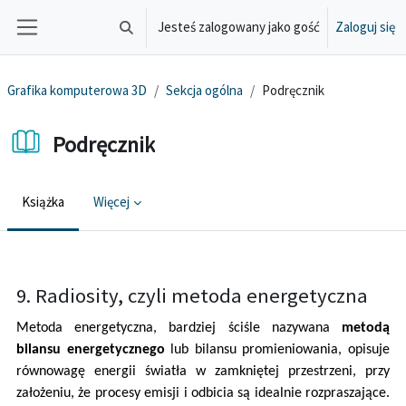
Przejdź do głównej zawartości
Jesteś zalogowany jako gość
Zaloguj się
Przełącznik wyszukiwarki
Panel boczny
Grafika komputerowa 3D
Sekcja ogólna
Podręcznik
Podręcznik
Książka
Więcej
Wymagania zaliczenia
9. Radiosity, czyli metoda energetyczna
Metoda energetyczna, bardziej ściśle nazywana
metodą
bilansu energetycznego
lub bilansu promieniowania, opisuje
równowagę energii światła w zamkniętej przestrzeni, przy
założeniu, że procesy emisji i odbicia są idealnie rozpraszające.