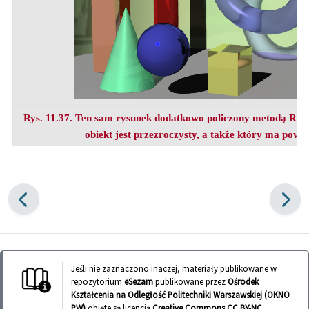
Rys. 11.37. Ten sam rysunek dodatkowo policzony metodą Rayt
obiekt jest przezroczysty, a także który ma powie
Jeśli nie zaznaczono inaczej, materiały publikowane w
repozytorium
eSezam
publikowane przez
Ośrodek
Kształcenia na Odległość Politechniki Warszawskiej (OKNO
PW)
objęte są licencją
Creative Commons CC BY-NC