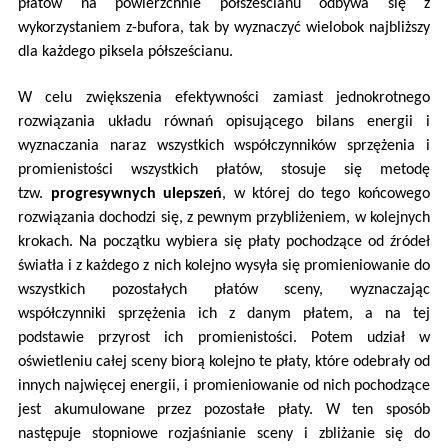
płatów na powierzchnie półsześcianu odbywa się z
wykorzystaniem z-bufora, tak by wyznaczyć wielobok najbliższy
dla każdego piksela półsześcianu.
W celu zwiększenia efektywności zamiast jednokrotnego
rozwiązania układu równań opisującego bilans energii i
wyznaczania naraz wszystkich współczynników sprzężenia i
promienistości wszystkich płatów, stosuje się metodę
tzw.
progresywnych ulepszeń
, w której do tego końcowego
rozwiązania dochodzi się, z pewnym przybliżeniem, w kolejnych
krokach. Na początku wybiera się płaty pochodzące od źródeł
światła i z każdego z nich kolejno wysyła się promieniowanie do
wszystkich pozostałych płatów sceny, wyznaczając
współczynniki sprzężenia ich z danym płatem, a na tej
podstawie przyrost ich promienistości. Potem udział w
oświetleniu całej sceny biorą kolejno te płaty, które odebrały od
innych najwięcej energii, i promieniowanie od nich pochodzące
jest akumulowane przez pozostałe płaty. W ten sposób
następuje stopniowe rozjaśnianie sceny i zbliżanie się do