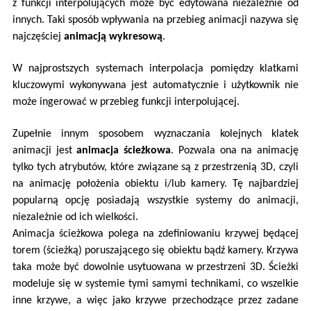
z funkcji interpolujących może być edytowana niezależnie od
innych. Taki sposób wpływania na przebieg animacji nazywa się
najczęściej
animacją wykresową
.
W najprostszych systemach interpolacja pomiędzy klatkami
kluczowymi wykonywana jest automatycznie i użytkownik nie
może ingerować w przebieg funkcji interpolującej.
Zupełnie innym sposobem wyznaczania kolejnych klatek
animacji jest
animacja ścieżkowa
. Pozwala ona na animację
tylko tych atrybutów, które związane są z przestrzenią 3D, czyli
na animację położenia obiektu i/lub kamery. Tę najbardziej
popularną opcję posiadają wszystkie systemy do animacji,
niezależnie od ich wielkości.
Animacja ścieżkowa polega na zdefiniowaniu krzywej będącej
torem (ścieżką) poruszającego się obiektu bądź kamery. Krzywa
taka może być dowolnie usytuowana w przestrzeni 3D. Ścieżki
modeluje się w systemie tymi samymi technikami, co wszelkie
inne krzywe, a więc jako krzywe przechodzące przez zadane