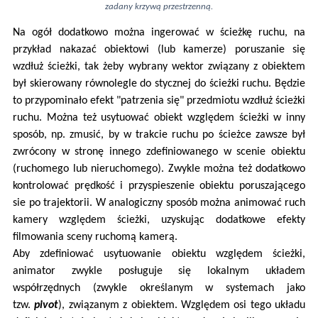
zadany krzywą przestrzenną.
Na ogół dodatkowo można ingerować w ścieżkę ruchu, na
przykład nakazać obiektowi (lub kamerze) poruszanie się
wzdłuż ścieżki, tak żeby wybrany wektor związany z obiektem
był skierowany równolegle do stycznej do ścieżki ruchu. Będzie
to przypominało efekt "patrzenia się" przedmiotu wzdłuż ścieżki
ruchu. Można też usytuować obiekt względem ścieżki w inny
sposób, np. zmusić, by w trakcie ruchu po ścieżce zawsze był
zwrócony w stronę innego zdefiniowanego w scenie obiektu
(ruchomego lub nieruchomego). Zwykle można też dodatkowo
kontrolować prędkość i przyspieszenie obiektu poruszającego
sie po trajektorii. W analogiczny sposób można animować ruch
kamery względem ścieżki, uzyskując dodatkowe efekty
filmowania sceny ruchomą kamerą.
Aby zdefiniować usytuowanie obiektu względem ścieżki,
animator zwykle posługuje się lokalnym układem
współrzędnych (zwykle określanym w systemach jako
tzw.
pivot
), związanym z obiektem. Względem osi tego układu