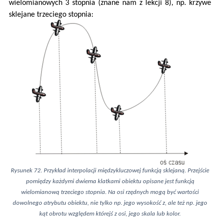
wielomianowych 3 stopnia (znane nam z lekcji 8), np. krzywe
sklejane trzeciego stopnia:
Rysunek 72. Przykład interpolacji międzykluczowej funkcją sklejaną. Przejście
pomiędzy każdymi dwiema klatkami obiektu opisane jest funkcją
wielomianową trzeciego stopnia. Na osi rzędnych mogą być wartości
dowolnego atrybutu obiektu, nie tylko np. jego wysokość z, ale też np. jego
kąt obrotu względem którejś z osi, jego skala lub kolor.