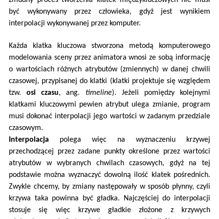
być wykonywany przez człowieka, gdyż jest wynikiem
interpolacji wykonywanej przez komputer.
Każda klatka kluczowa stworzona metodą komputerowego
modelowania sceny przez animatora wnosi ze sobą informację
o wartościach różnych atrybutów (zmiennych) w danej chwili
czasowej, przypisanej do klatki (klatki projektuje się względem
tzw.
osi czasu
, ang.
timeline
). Jeżeli pomiędzy kolejnymi
klatkami kluczowymi pewien atrybut ulega zmianie, program
musi dokonać interpolacji jego wartości w zadanym przedziale
czasowym.
Interpolacja
polega więc na wyznaczeniu krzywej
przechodzącej przez zadane punkty określone przez wartości
atrybutów w wybranych chwilach czasowych, gdyż na tej
podstawie można wyznaczyć dowolną ilość klatek pośrednich.
Zwykle chcemy, by zmiany następowały w sposób płynny, czyli
krzywa taka powinna być gładka. Najczęściej do interpolacji
stosuje się więc krzywe gładkie złożone z krzywych