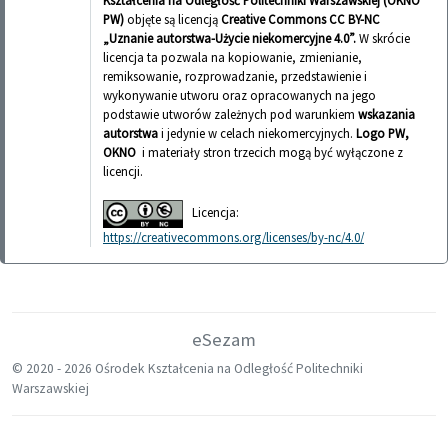
Kształcenia na Odległość Politechniki Warszawskiej (OKNO
PW)
objęte są licencją
Creative Commons CC BY-NC
„Uznanie autorstwa-Użycie niekomercyjne 4.0”.
W skrócie
licencja ta pozwala na kopiowanie, zmienianie,
remiksowanie, rozprowadzanie, przedstawienie i
wykonywanie utworu oraz opracowanych na jego
podstawie utworów zależnych pod warunkiem
wskazania
autorstwa
i jedynie w celach niekomercyjnych.
Logo PW,
OKNO
i materiały stron trzecich mogą być wyłączone z
licencji.
Licencja:
https://creativecommons.org/licenses/by-nc/4.0/
eSezam
© 2020 -
2026 Ośrodek Kształcenia na Odległość Politechniki
Warszawskiej