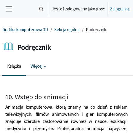
Przejdź do głównej zawartości
Jesteś zalogowany jako gość
Zaloguj się
Przełącznik wyszukiwarki
Panel boczny
Grafika komputerowa 3D
Sekcja ogólna
Podręcznik
Podręcznik
Książka
Więcej
Wymagania zaliczenia
10. Wstęp do animacji
Animacja komputerowa, ktorą znamy na co dzień z reklam
telewizyjnych, filmów animowanych i gier komputerowych
znajduje szerokie zastosowanie również w nauce, edukacji,
medycynie i przemyśle. Profesjonalna animacja najwyższej