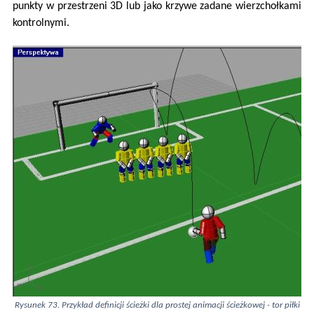
punkty w przestrzeni 3D lub jako krzywe zadane wierzchołkami
kontrolnymi.
Rysunek 73. Przykład definicji ścieżki dla prostej animacji ścieżkowej - tor piłki