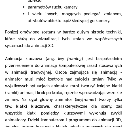
obiektu
parametrów ruchu kamery
i wielu innych, mogących podlegać zmianom,
atrybutów obiektu bądź śledzącej go kamery.
Poniżej omówione zostaną w bardzo dużym skrócie techniki,
które służą do wizualizacji tych zmian we współczesnych
systemach do animacji 3D.
Animacja kluczowa (ang.
key framing
) jest bezpośrednim
przeniesieniem do animacji komputerowej zasad stosowanych
w animacji tradycyjnej. Osoba zajmująca się animacją -
animator musi mieć kontrolę nad całością zmian. Tylko w
wyjątkowych sytuacjach animator musi tworzyć kolejne klatki
(ramki) animacji krok po kroku, ręcznie wprowadzając wszelkie
zmiany. Na ogół główny animator (
keyframer
) tworzy tylko
tzw.
klatki kluczowe
, charakterystyczne dla sceny, zaś
wszystkie klatki pomiędzy kluczowymi wykonują zwykli
animatorzy. Dzięki komputerom i programom do animacji 3D,
żmudny proces tworzenia klatek międzykluczowych nie musi