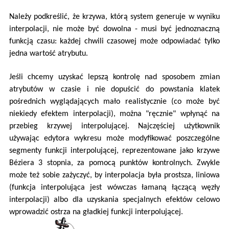
Należy podkreślić, że krzywa, którą system generuje w wyniku
interpolacji, nie może być dowolna - musi być jednoznaczną
funkcją czasu: każdej chwili czasowej może odpowiadać tylko
jedna wartość atrybutu.
Jeśli chcemy uzyskać lepszą kontrolę nad sposobem zmian
atrybutów w czasie i nie dopuścić do powstania klatek
pośrednich wyglądających mało realistycznie (co może być
niekiedy efektem interpolacji), można "ręcznie" wpłynąć na
przebieg krzywej interpolującej. Najczęściej użytkownik
używając edytora wykresu może modyfikować poszczególne
segmenty funkcji interpolującej, reprezentowane jako krzywe
Béziera 3 stopnia, za pomocą punktów kontrolnych. Zwykle
może też sobie zażyczyć, by interpolacja była prostsza, liniowa
(funkcja interpolująca jest wówczas łamaną łączącą węzły
interpolacji) albo dla uzyskania specjalnych efektów celowo
wprowadzić ostrza na gładkiej funkcji interpolującej.