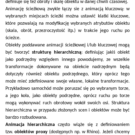
definiuje się też obroty i skalę obiektu w danej chwili czasowej.
Animację ścieżkową zwykle łączy sie z animacją kluczową: w
wybranych miejscach ścieżki można ustawić klatki kluczowe,
które pozwalają na modyfikację wybranych atrybutów obiektu
(skala, obrót, przezroczystość itp.) w trakcie jego ruchu po
ścieżce.
Obiekty poddawane animacji ścieżkowej i/lub kluczowej mogą
być tworzyć
strukturę hierarchiczną
: definiując jakiś obiekt
jako podrzędny względem innego powodujemy, ze wszelkie
transformacje dokonywane na obiekcie nadrzędnym będą
dotyczyły również obiektu podrzędnego, który oprócz tego
może mieć zdefiniowane swoje własne, lokalne transformacje.
Przykładowo samochód może poruszać się po wybranym torze,
a jego koła, jako obiekty podrzędne, oprócz ruchu po torze
mogą wykonywać ruch obrotowy wokół swoich osi. Struktura
hierarchiczna w przypadu złożonych scen i obiektów może być
bardzo rozbudowana.
Animacja hierarchiczna
często wiąże się z definiowaniem
tzw.
obiektów proxy
(dostępnych np. w Rhino). Jeżeli chcemy