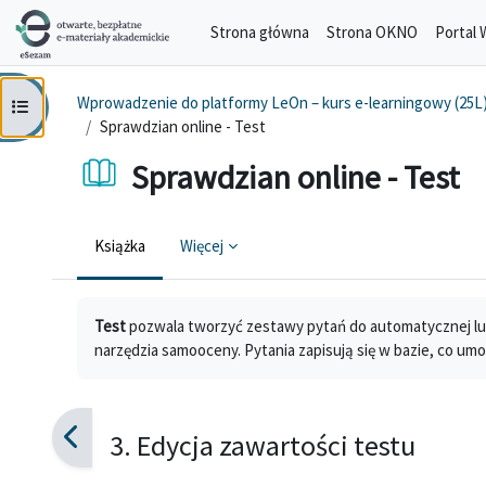
Przejdź do głównej zawartości
Strona główna
Strona OKNO
Portal 
Wprowadzenie do platformy LeOn – kurs e-learningowy (25L
Otwórz indeks kursu
Sprawdzian online - Test
Sprawdzian online - Test
Książka
Więcej
Wymagania zaliczenia
Test
pozwala tworzyć zestawy pytań do automatycznej lub
narzędzia samooceny. Pytania zapisują się w bazie, co um
3. Edycja zawartości testu