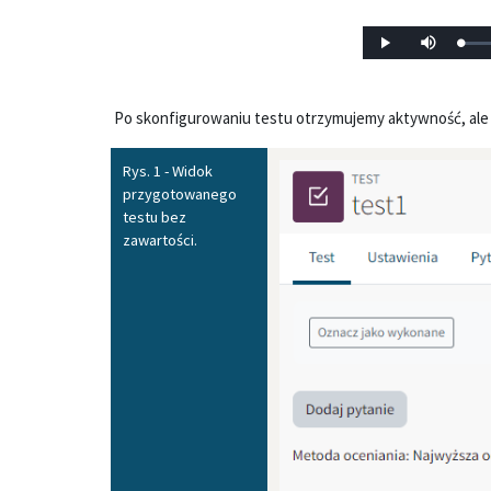
Zała
Odtwórz
Wycisz
0%
Po skonfigurowaniu testu otrzymujemy aktywność, ale 
Rys. 1 - Widok
przygotowanego
testu bez
zawartości.