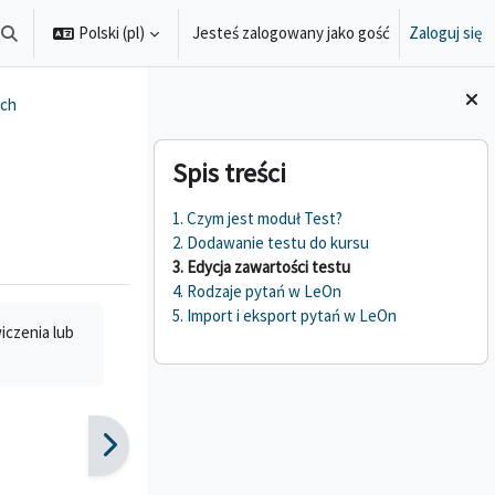
Polski ‎(pl)‎
Jesteś zalogowany jako gość
Zaloguj się
Przełącznik wyszukiwarki
ych
Bloki
Pomiń Spis treści
Spis treści
1. Czym jest moduł Test?
2. Dodawanie testu do kursu
3. Edycja zawartości testu
4. Rodzaje pytań w LeOn
5. Import i eksport pytań w LeOn
iczenia lub