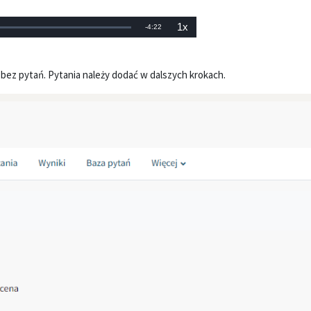
1x
Pozostały
-
4:22
dowany
:
Prędkość
odtwarzania
czas
bez pytań. Pytania należy dodać w dalszych krokach.