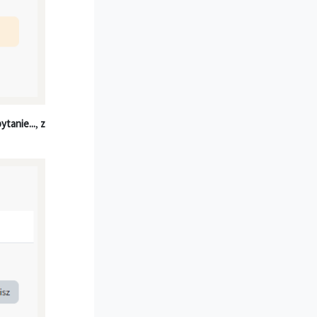
tanie...
,
z