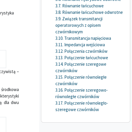
3.7. Równanie łańcuchowe
3.8. Równanie łańcuchowe odwrotne
erystyka
3.9. Związek transmitancji
operatorowych z opisem
czwórnikowym
3.10. Transmitancja napięciowa
3.11. Impedancja wejściowa
3.12. Połączenia czwórników
3.13. Połączenie łańcuchowe
3.14. Połączenie szeregowe
czwórników
czywistą –
3.15. Połączenie równoległe
czwórników
a środkowa
3.16. Połączenie szeregowo-
kterystyki
równoległe czwórników
ją dla dwu
3.17. Połączenie równoległo-
szeregowe czwórników