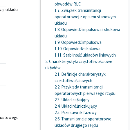
obwodów RLC
wą układu.
1.7. Związek transmitancji
operatorowej z opisem stanowym
układu
1.8. Odpowiedź impulsowa i skokowa
układu
1.9. Odpowiedź impulsowa
1.10. Odpowiedź skokowa
1.11. Stabilność układów liniowych
2. Charakterystyki częstotliwościowe
układów
2.1. Definicje charakterystyk
częstotliwościowych
2.2. Przykłady transmitancji
operatorowych pierwszego rzędu
2.3. Układ całkujący
2.4. Układ różniczkujący
2.5. Przesuwnik fazowy
epustowego
2.6. Transmitancje operatorowe
układów drugiego rzędu