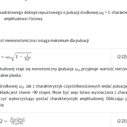
bikwadratowego dolnoprzepustowego o pulsacji środkowej ω
= 1: charakt
0
amplitudowa i fazowa.
st niemonotoniczna i osiąga maksimum dla pulsacji
m
=
ω
0
1
−
1
2
Q
2
(2.22)
tudowej staje się monotoniczny (pulsacja
ω
przyjmuje wartość nierze
m
lnie płaska.
i środkowej
ω
. Jak z charakterystyk częstotliwościowych widać pulsacj
0
kładu jest równe –90 stopni. Może być więc łatwo wyznaczona z chara
zyć wykorzystując postać charakterystyki amplitudowej. Obliczając 
się
Q
=
|
T
D
P
(
j
ω
0
)
|
|
T
D
P
(
0
)
|
(2.23)