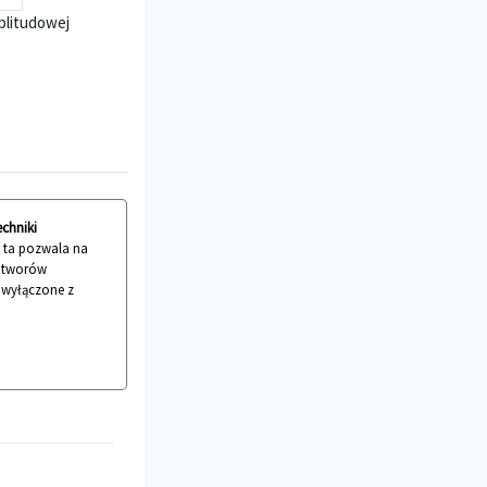
plitudowej
echniki
a ta pozwala na
 utworów
ć wyłączone z