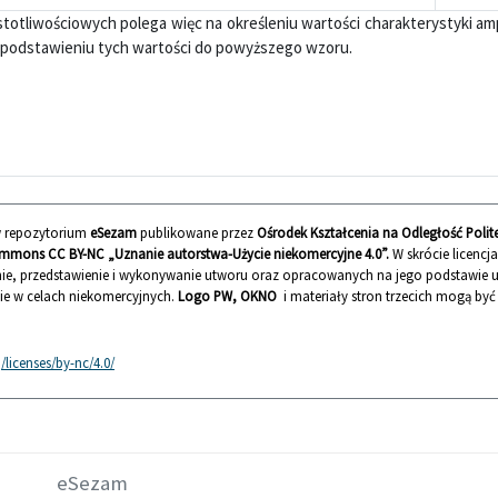
totliwościowych polega więc na określeniu wartości charakterystyki am
ie podstawieniu tych wartości do powyższego wzoru.
 w repozytorium
eSezam
publikowane przez
Ośrodek Kształcenia na Odległość Polit
mmons CC BY-NC „Uznanie autorstwa-Użycie niekomercyjne 4.0”.
W skrócie licencj
ie, przedstawienie i wykonywanie utworu oraz opracowanych na jego podstawie
nie w celach niekomercyjnych.
Logo PW, OKNO
i materiały stron trzecich mogą by
licenses/by-nc/4.0/
eSezam