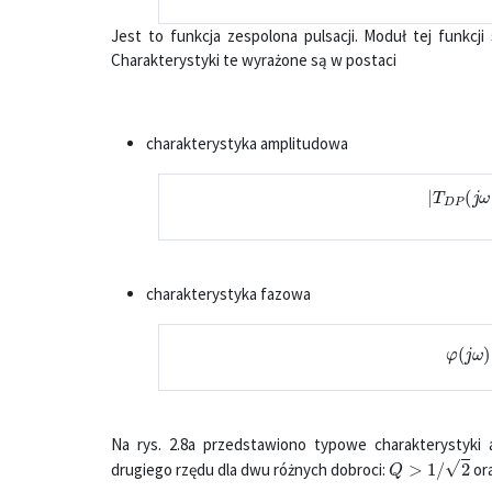
Jest to funkcja zespolona pulsacji. Moduł tej funkcj
Charakterystyki te wyrażone są w postaci
charakterystyka amplitudowa
|
T
D
P
(
j
ω
charakterystyka fazowa
φ
(
j
ω
)
Na rys. 2.8a przedstawiono typowe charakterystyki 
Q
>
1
/
2
drugiego rzędu dla dwu różnych dobroci:
or