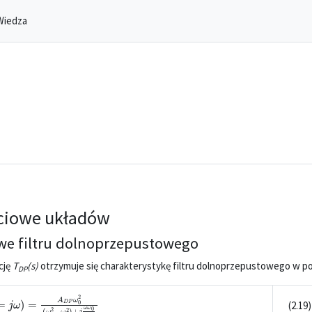
Wiedza
ściowe układów
owe filtru dolnoprzepustowego
cję
T
(
s
)
otrzymuje się charakterystykę filtru dolnoprzepustowego w po
DP
j
ω
)
=
A
D
P
ω
0
2
(
ω
0
2
−
ω
2
)
+
j
ω
ω
0
Q
(2.19)