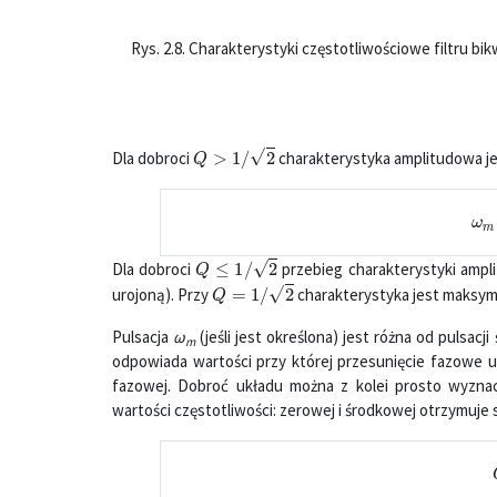
Rys. 2.8. Charakterystyki częstotliwościowe filtru 
Q
>
1
/
2
Dla dobroci
charakterystyka amplitudowa je
ω
Q
≤
1
/
2
Dla dobroci
przebieg charakterystyki ampli
Q
=
1
/
2
urojoną). Przy
charakterystyka jest maksyma
Pulsacja
ω
(jeśli jest określona) jest różna od pulsacj
m
odpowiada wartości przy której przesunięcie fazowe u
fazowej. Dobroć układu można z kolei prosto wyznac
wartości częstotliwości: zerowej i środkowej otrzymuje 