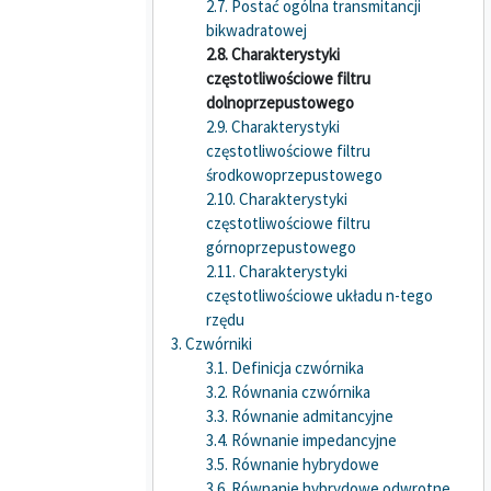
2.7. Postać ogólna transmitancji
bikwadratowej
2.8. Charakterystyki
częstotliwościowe filtru
dolnoprzepustowego
2.9. Charakterystyki
częstotliwościowe filtru
środkowoprzepustowego
2.10. Charakterystyki
częstotliwościowe filtru
górnoprzepustowego
2.11. Charakterystyki
częstotliwościowe układu n-tego
rzędu
3. Czwórniki
3.1. Definicja czwórnika
3.2. Równania czwórnika
3.3. Równanie admitancyjne
3.4. Równanie impedancyjne
3.5. Równanie hybrydowe
3.6. Równanie hybrydowe odwrotne