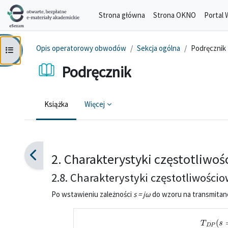
Przejdź do głównej zawartości
Strona główna
Strona OKNO
Portal 
Opis operatorowy obwodów
Sekcja ogólna
Podręcznik
Otwórz indeks kursu
Podręcznik
Książka
Więcej
Wymagania zaliczenia
2. Charakterystyki częstotliwo
2.8. Charakterystyki częstotliwości
Po wstawieniu zależności
s
=
jω
do wzoru na transmitan
T
D
P
(
s
=