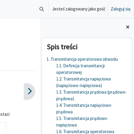
Jesteś zalogowany jako gość
Zaloguj się
Przełącznik wyszukiwarki
Bloki
Pomiń Spis treści
Spis treści
1. Transmitancja operatorowa obwodu
1.1. Definicja transmitancji
operatorowej
1.2. Transmitancja napięciowa
(napięciowo-napięciowa)
1.3. Transmitancja prądowa (prądowo-
prądowa)
1.4. Transmitancja napięciowo-
prądowa
staci
1.5. Transmitancja prądowo-
napięciowa
1.6. Transmitancja operatorowa