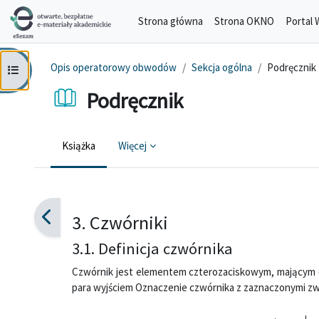
Przejdź do głównej zawartości
Strona główna
Strona OKNO
Portal 
Opis operatorowy obwodów
Sekcja ogólna
Podręcznik
Otwórz indeks kursu
Podręcznik
Książka
Więcej
Wymagania zaliczenia
3. Czwórniki
3.1. Definicja czwórnika
Czwórnik jest elementem czterozaciskowym, mającym d
para wyjściem Oznaczenie czwórnika z zaznaczonymi zwr