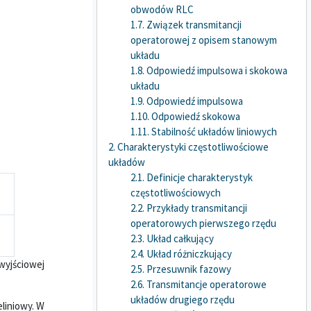
obwodów RLC
1.7. Związek transmitancji
operatorowej z opisem stanowym
układu
1.8. Odpowiedź impulsowa i skokowa
układu
1.9. Odpowiedź impulsowa
1.10. Odpowiedź skokowa
1.11. Stabilność układów liniowych
2. Charakterystyki częstotliwościowe
układów
2.1. Definicje charakterystyk
częstotliwościowych
2.2. Przykłady transmitancji
operatorowych pierwszego rzędu
2.3. Układ całkujący
2.4. Układ różniczkujący
 wyjściowej
2.5. Przesuwnik fazowy
.
2.6. Transmitancje operatorowe
układów drugiego rzędu
liniowy. W