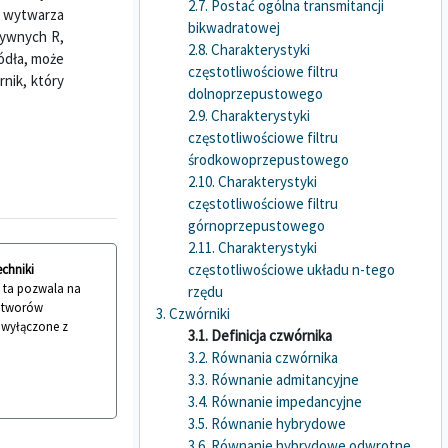
2.7. Postać ogólna transmitancji
e wytwarza
bikwadratowej
sywnych R,
2.8. Charakterystyki
ódła, może
częstotliwościowe filtru
nik, który
dolnoprzepustowego
2.9. Charakterystyki
częstotliwościowe filtru
środkowoprzepustowego
2.10. Charakterystyki
częstotliwościowe filtru
górnoprzepustowego
2.11. Charakterystyki
częstotliwościowe układu n-tego
echniki
a ta pozwala na
rzędu
 utworów
3. Czwórniki
ć wyłączone z
3.1. Definicja czwórnika
3.2. Równania czwórnika
3.3. Równanie admitancyjne
3.4. Równanie impedancyjne
3.5. Równanie hybrydowe
3.6. Równanie hybrydowe odwrotne