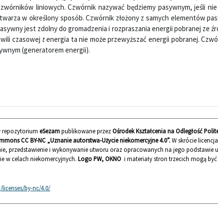
czwórników liniowych. Czwórnik nazywać będziemy pasywnym, jeśli ni
 przetwarza w określony sposób. Czwórnik złożony z samych elementów pa
sywny jest zdolny do gromadzenia i rozpraszania energii pobranej ze źr
wili czasowej
t
energia ta nie może przewyższać energii pobranej. Czwór
ywnym (generatorem energii).
 w repozytorium
eSezam
publikowane przez
Ośrodek Kształcenia na Odległość Polit
mmons CC BY-NC „Uznanie autorstwa-Użycie niekomercyjne 4.0”.
W skrócie licencj
ie, przedstawienie i wykonywanie utworu oraz opracowanych na jego podstawie
nie w celach niekomercyjnych.
Logo PW, OKNO
i materiały stron trzecich mogą by
licenses/by-nc/4.0/