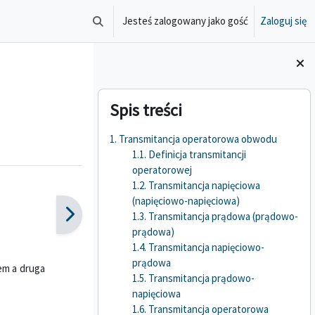
Jesteś zalogowany jako gość
Zaloguj się
Przełącznik wyszukiwarki
Bloki
Pomiń Spis treści
Spis treści
1. Transmitancja operatorowa obwodu
1.1. Definicja transmitancji
operatorowej
1.2. Transmitancja napięciowa
(napięciowo-napięciowa)
1.3. Transmitancja prądowa (prądowo-
prądowa)
1.4. Transmitancja napięciowo-
prądowa
em a druga
1.5. Transmitancja prądowo-
napięciowa
1.6. Transmitancja operatorowa