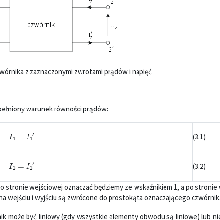
zwórnika z zaznaczonymi zwrotami prądów i napięć
 spełniony warunek równości prądów:
I
1
=
I
1
′
(3.1)
I
2
=
I
2
′
(3.2)
 po stronie wejściowej oznaczać będziemy ze wskaźnikiem 1, a po stronie
na wejściu i wyjściu są zwrócone do prostokąta oznaczającego czwórnik
 może być liniowy (gdy wszystkie elementy obwodu są liniowe) lub nie