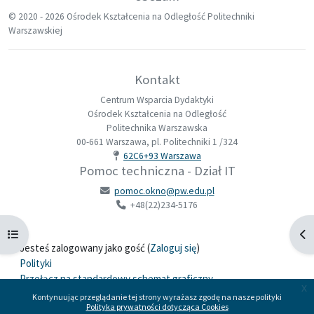
© 2020 -
2026 Ośrodek Kształcenia na Odległość Politechniki
Warszawskiej
Kontakt
Centrum Wsparcia Dydaktyki
Ośrodek Kształcenia na Odległość
Politechnika Warszawska
00-661 Warszawa, pl. Politechniki 1 /324
62C6+93 Warszawa
Pomoc techniczna - Dział IT
pomoc.okno@pw.edu.pl
+48(22)234-5176
Otwórz indeks kursu
Otw
Jesteś zalogowany jako gość (
Zaloguj się
)
Polityki
Przełącz na standardowy schemat graficzny
x
Kontynuując przeglądanie tej strony wyrażasz zgodę na nasze polityki
Polityka prywatności dotycząca Cookies