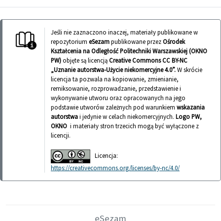
Jeśli nie zaznaczono inaczej, materiały publikowane w
repozytorium
eSezam
publikowane przez
Ośrodek
Kształcenia na Odległość Politechniki Warszawskiej (OKNO
PW)
objęte są licencją
Creative Commons CC BY-NC
„Uznanie autorstwa-Użycie niekomercyjne 4.0”.
W skrócie
licencja ta pozwala na kopiowanie, zmienianie,
remiksowanie, rozprowadzanie, przedstawienie i
wykonywanie utworu oraz opracowanych na jego
podstawie utworów zależnych pod warunkiem
wskazania
autorstwa
i jedynie w celach niekomercyjnych.
Logo PW,
OKNO
i materiały stron trzecich mogą być wyłączone z
licencji.
Licencja:
https://creativecommons.org/licenses/by-nc/4.0/
eSezam