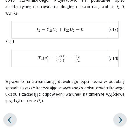
opisu czwórnikowego. Przykładowo na podstawie opisu
admitancyjnego z równania drugiego czwórnika, wobec
I
=0
,
2
wynika
I
2
=
Y
21
U
1
+
Y
22
U
2
=
0
(3.13)
Stąd
T
u
(
s
)
=
U
2
(
s
)
U
1
(
s
)
=
−
Y
21
Y
22
(3.14)
Wyrażenie na transmitancję dowolnego typu można w podobny
sposób uzyskać korzystając z wybranego opisu czwórnikowego
układu i zakładając odpowiedni warunek na zmienne wyjściowe
(prąd
I
i napięcie
U
).
2
2