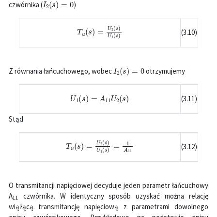
czwórnika (
)
T
u
(
s
)
=
U
2
(
s
)
U
1
(
s
)
(3.10)
I
2
(
s
)
=
0
Z równania łańcuchowego, wobec
otrzymujemy
U
1
(
s
)
=
A
11
U
2
(
s
)
(3.11)
Stąd
T
u
(
s
)
=
U
2
(
s
)
U
1
(
s
)
=
1
A
11
(3.12)
O transmitancji napięciowej decyduje jeden parametr łańcuchowy
A
czwórnika. W identyczny sposób uzyskać można relację
11
wiążącą transmitancję napięciową z parametrami dowolnego