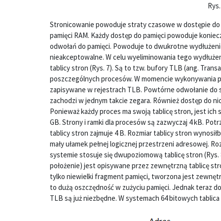
Rys.
Stronicowanie powoduje straty czasowe w dostępie do p
pamięci RAM. Każdy dostęp do pamięci powoduje koniecz
odwołań do pamięci. Powoduje to dwukrotne wydłużenie
nieakceptowalne. W celu wyeliminowania tego wydłużeni
tablicy stron (Rys. 7). Są to tzw. bufory TLB (ang. Trans
poszczególnych procesów. W momencie wykonywania proce
zapisywane w rejestrach TLB. Powtórne odwołanie do st
zachodzi w jednym takcie zegara. Również dostęp do nic
Ponieważ każdy proces ma swoją tablicę stron, jest ic
GB. Strony i ramki dla procesów są zazwyczaj 4 kB. Pot
tablicy stron zajmuje 4 B. Rozmiar tablicy stron wynos
mały ułamek pełnej logicznej przestrzeni adresowej. R
systemie stosuje się dwupoziomową tablicę stron (Rys. 8
położenie) jest opisywane przez zewnętrzną tablicę st
tylko niewielki fragment pamięci, tworzona jest zewnętr
to dużą oszczędność w zużyciu pamięci. Jednak teraz 
TLB są już niezbędne. W systemach 64 bitowych tablica 