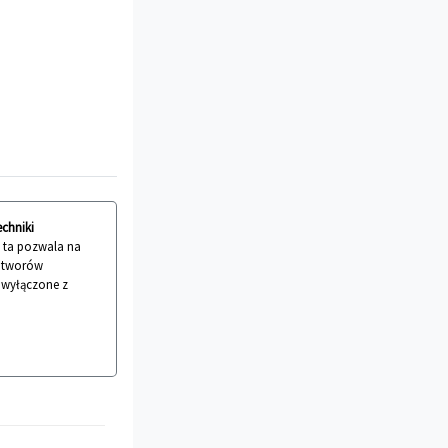
echniki
a ta pozwala na
 utworów
ć wyłączone z