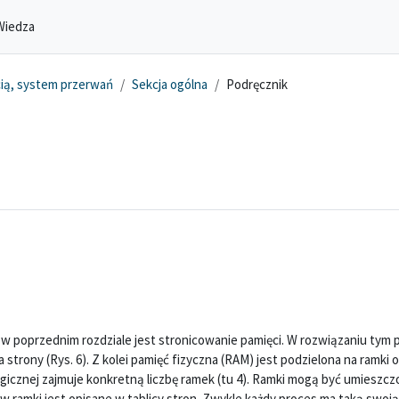
Wiedza
ią, system przerwań
Sekcja ogólna
Podręcznik
poprzednim rozdziale jest stronicowanie pamięci. W rozwiązaniu tym 
strony (Rys. 6). Z kolei pamięć fizyczna (RAM) jest podzielona na ramki 
ogicznej zajmuje konkretną liczbę ramek (tu 4). Ramki mogą być umieszc
ramki jest opisane w tablicy stron. Zwykle każdy proces ma taką swoją 