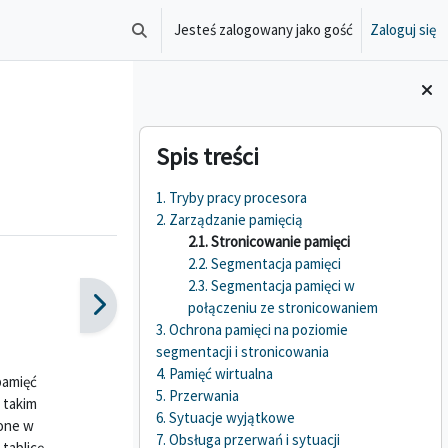
Jesteś zalogowany jako gość
Zaloguj się
Przełącznik wyszukiwarki
Bloki
Pomiń Spis treści
Spis treści
1. Tryby pracy procesora
2. Zarządzanie pamięcią
2.1. Stronicowanie pamięci
2.2. Segmentacja pamięci
2.3. Segmentacja pamięci w
połączeniu ze stronicowaniem
3. Ochrona pamięci na poziomie
segmentacji i stronicowania
4. Pamięć wirtualna
pamięć
5. Przerwania
o takim
6. Sytuacje wyjątkowe
zone w
7. Obsługa przerwań i sytuacji
tablicę.