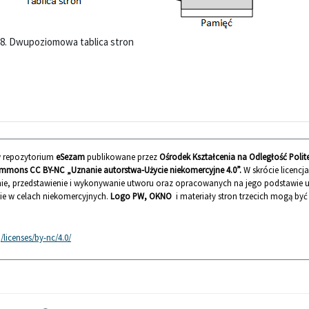
 8. Dwupoziomowa tablica stron
 w repozytorium
eSezam
publikowane przez
Ośrodek Kształcenia na Odległość Polit
mmons CC BY-NC „Uznanie autorstwa-Użycie niekomercyjne 4.0”.
W skrócie licencj
ie, przedstawienie i wykonywanie utworu oraz opracowanych na jego podstawie
nie w celach niekomercyjnych.
Logo PW, OKNO
i materiały stron trzecich mogą by
licenses/by-nc/4.0/