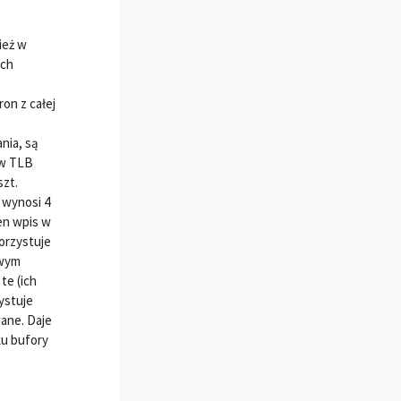
ież w
óch
on z całej
nia, są
ów TLB
szt.
 wynosi 4
den wpis w
korzystuje
owym
te (ich
ystuje
wane. Daje
ku bufory