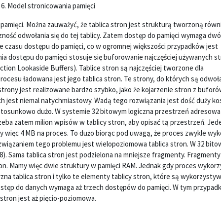
 6. Model stronicowania pamięci
amięci. Można zauważyć, że tablica stron jest strukturą tworzoną równ
ność odwołania się do tej tablicy. Zatem dostęp do pamięci wymaga dw
 czasu dostępu do pamięci, co w ogromnej większości przypadków jest
a dostępu do pamięci stosuje się buforowanie najczęściej używanych str
action Lookaside Buffers). Tablice stron są najczęściej tworzone dla
su ładowana jest jego tablica stron. Te strony, do których są odwoła
rony jest realizowane bardzo szybko, jako że kojarzenie stron z bufor
h jest niemal natychmiastowy. Wadą tego rozwiązania jest dość duży ko
h stosunkowo dużo. W systemie 32 bitowym logiczna przestrzeń adresowa
rzeba zatem milion wpisów w tablicy stron, aby opisać tą przestrzeń. Je
iłby więc 4 MB na proces. To dużo biorąc pod uwagą, że proces zwykle wy
ozwiązaniem tego problemu jest wielopoziomowa tablica stron. W 32 bit
). Sama tablica stron jest podzielona na mniejsze fragmenty. Fragmenty 
ron. Mamy więc dwie struktury w pamięci RAM. Jednak gdy proces wykorz
zna tablica stron i tylko te elementy tablicy stron, które są wykorzysty
dostęp do danych wymaga aż trzech dostępów do pamięci. W tym przypad
stron jest aż pięcio-poziomowa.