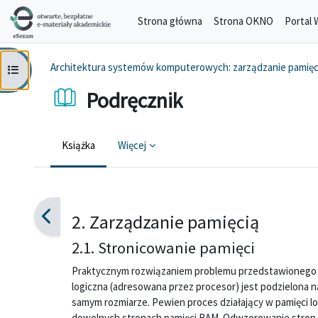
Przejdź do głównej zawartości
Strona główna
Strona OKNO
Portal 
Architektura systemów komputerowych: zarządzanie pamięc
Otwórz indeks kursu
Podręcznik
Książka
Więcej
Wymagania zaliczenia
2. Zarządzanie pamięcią
2.1. Stronicowanie pamięci
Praktycznym rozwiązaniem problemu przedstawionego w 
logiczna (adresowana przez procesor) jest podzielona na 
samym rozmiarze. Pewien proces działający w pamięci l
dowolnych stronach pamięci RAM. Odwzorowanie stron w 