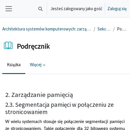
Przejdź do głównej zawartości
Jesteś zalogowany jako gość
Zaloguj się
Przełącznik wyszukiwarki
Panel boczny
Architektura systemów komputerowych: zarządzanie pamięcią, system przerwań
Sekcja ogólna
Podręcznik
Podręcznik
Książka
Więcej
Wymagania zaliczenia
2. Zarządzanie pamięcią
2.3. Segmentacja pamięci w połączeniu ze
stronicowaniem
W wielu systemach stosuje się połączenie segmentacji pamięci
ze stronicowaniem. Takie połączenie dla 32 bitowego systemu