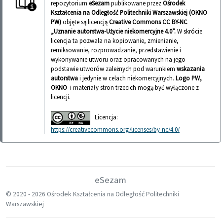
repozytorium
eSezam
publikowane przez
Ośrodek
Kształcenia na Odległość Politechniki Warszawskiej (OKNO
PW)
objęte są licencją
Creative Commons CC BY-NC
„Uznanie autorstwa-Użycie niekomercyjne 4.0”.
W skrócie
licencja ta pozwala na kopiowanie, zmienianie,
remiksowanie, rozprowadzanie, przedstawienie i
wykonywanie utworu oraz opracowanych na jego
podstawie utworów zależnych pod warunkiem
wskazania
autorstwa
i jedynie w celach niekomercyjnych.
Logo PW,
OKNO
i materiały stron trzecich mogą być wyłączone z
licencji.
Licencja:
https://creativecommons.org/licenses/by-nc/4.0/
eSezam
© 2020 -
2026 Ośrodek Kształcenia na Odległość Politechniki
Warszawskiej