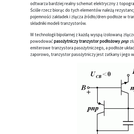
odtwarza bardziej realny schemat elektryczny z topograf
Ściśle rzecz biorąc do tych elementów należą rezystan
pojemności zakładek i złącza źródło/dren-podłoże w tr
składniki modeli tranzystorów.
W technologii bipolarnej z każdą wyspą izolowaną złąc
powodować
pasożytniczy tranzystor podłożowy
pnp
: z
emiterowe tranzystora pasożytniczego, a podłoże układu 
zaporowo, tranzystor pasożytniczy jest zatkany i jego