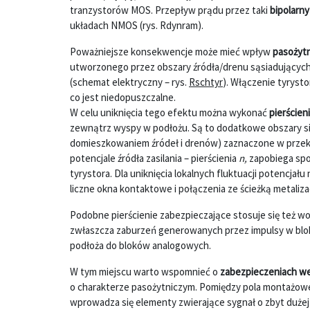
tranzystorów MOS. Przepływ prądu przez taki
bipolarny
układach NMOS (rys. Rdynram).
Poważniejsze konsekwencje może mieć wpływ
pasożytn
utworzonego przez obszary źródła/drenu sąsiadujących 
(schemat elektryczny – rys.
Rschtyr
). Włączenie tyrystor
co jest niedopuszczalne.
W celu uniknięcia tego efektu można wykonać
pierścien
zewnątrz wyspy w podłożu. Są to dodatkowe obszary s
domieszkowaniem źródeł i drenów) zaznaczone w przekroj
potencjale źródła zasilania – pierścienia
n,
zapobiega spo
tyrystora. Dla uniknięcia lokalnych fluktuacji potencjału
liczne okna kontaktowe i połączenia ze ścieżką metalizac
Podobne pierścienie zabezpieczające stosuje się też w
zwłaszcza zaburzeń generowanych przez impulsy w blok
podłoża do bloków analogowych.
W tym miejscu warto wspomnieć o
zabezpieczeniach w
o charakterze pasożytniczym. Pomiędzy pola montażowe 
wprowadza się elementy zwierające sygnał o zbyt dużej w