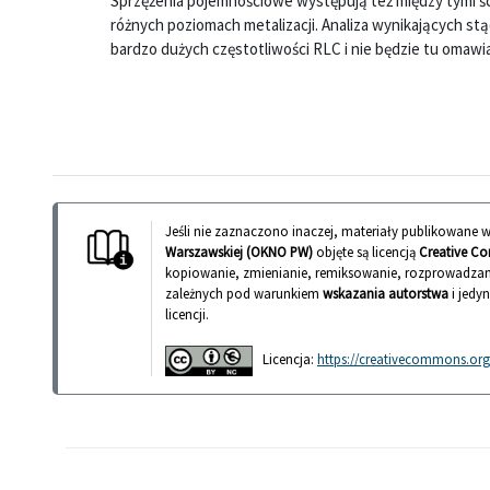
Sprzężenia pojemnościowe występują też między tymi ś
różnych poziomach metalizacji. Analiza wynikających st
bardzo dużych częstotliwości RLC i nie będzie tu omawi
Jeśli nie zaznaczono inaczej, materiały publikowane
Warszawskiej (OKNO PW)
objęte są licencją
Creative Co
kopiowanie, zmienianie, remiksowanie, rozprowadzan
zależnych pod warunkiem
wskazania autorstwa
i jedy
licencji.
Licencja:
https://creativecommons.org/