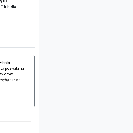
ę na
C lub dla
echniki
a ta pozwala na
 utworów
ć wyłączone z