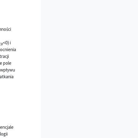
mności
<0) i
CB
ocnienia
racji
e pole
a wpływu
zatkania
encjale
ogii