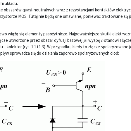
ii układu.
cje obszarów quasi-neutralnych wraz z rezystancjami kontaktów elektry
anzystorze MOS. Tutaj nie będą one omawiane, ponieważ traktowane są j
zowo wiążą się elementy pasożytnicze. Najpoważniejsze skutki elektryc
łącze utworzone przez obszar dyfuzji bazowej
p
i wyspę
n
stanowi złącz
– kolektor (rys. 1.1 i 1.3). W przypadku, kiedy to złącze spolaryzowane j
 wpływ sprowadza się do działania zaporowo spolaryzowanych diod: