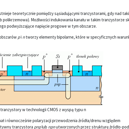
stnieje teoretycznie pomiędzy sąsiadującymi tranzystorami, gdy nad tak
ub polikrzemowa). Możliwości indukowania kanału w takim tranzystorze s
ego podwyższające napięcie progowe w tym obszarze.
 obszarów
p
i
n
tworzy elementy bipolarne, które w specyficznych waru
e tranzystory w technologii CMOS z wyspą typu n
ał i równocześnie polaryzacji przewodzenia źródła/drenu względem
ktywny tranzystora
pnp
lub
npn
utworzonych przez strukturę źródło-pod