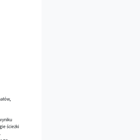
nałów,
wyniku
ie ścieżki
.