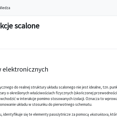
Wiedza
kcje scalone
w elektronicznych
znego do realnej struktury układu scalonego nie jest idealne, tzn. pu
ary o określonych właściwościach fizycznych (skończonej przewodności)
wchodzić w interakcje pomimo stosowanych izolacji. Oznacza to wprow
jonowanie układu w stosunku do pierwotnego schematu.
tu, identyfikuje się te elementy pasożytnicze za pomocą
ekstraktora
, któ