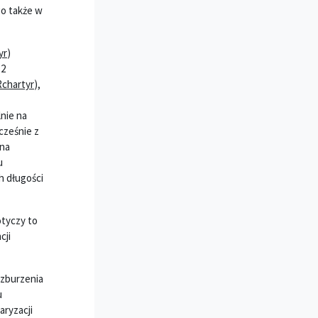
o także w
yr
)
.2
Rchartyr
),
nie na
cześnie z
 na
u
ch długości
otyczy to
cji
 zburzenia
u
aryzacji