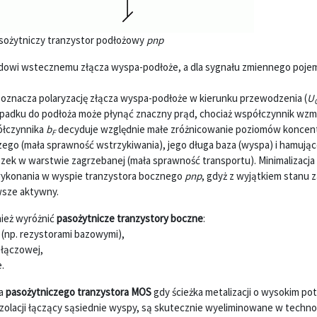
asożytniczy tranzystor podłożowy
pnp
dowi wstecznemu złącza wyspa-podłoże, a dla sygnału zmiennego poje
i oznacza polaryzację złącza wyspa-podłoże w kierunku przewodzenia (
U
ypadku do podłoża może płynąć znaczny prąd, chociaż współczynnik wzm
półczynnika
b
decyduje względnie małe zróżnicowanie poziomów koncent
F
ego (mała sprawność wstrzykiwania), jego długa baza (wyspa) i hamując
zek w warstwie zagrzebanej (mała sprawność transportu). Minimalizacj
 wykonania w wyspie tranzystora bocznego
pnp
, gdyż z wyjątkiem stanu 
wsze aktywny.
ież wyróżnić
pasożytnicze tranzystory boczne
:
(np. rezystorami bazowymi),
złączowej,
.
ia
pasożytniczego tranzystora MOS
gdy ścieżka metalizacji o wysokim pot
izolacji łączący sąsiednie wyspy, są skutecznie wyeliminowane w technol