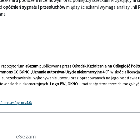
cieżkami a podłożem krzemowym oraz pomiędzy ścieżkami krzyżującymi si
ąd
opóźnień sygnału i przesłuchów
między ścieżkami wymaga analizy linii R
ana.
 w repozytorium
eSezam
publikowane przez
Ośrodek Kształcenia na Odległość Polit
mmons CC BY-NC „Uznanie autorstwa-Użycie niekomercyjne 4.0”.
W skrócie licencj
ie, przedstawienie i wykonywanie utworu oraz opracowanych na jego podstawie
nie w celach niekomercyjnych.
Logo PW, OKNO
i materiały stron trzecich mogą by
licenses/by-nc/4.0/
eSezam