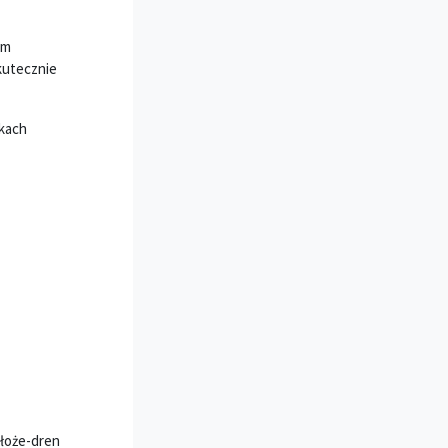
im
kutecznie
nkach
łoże-dren