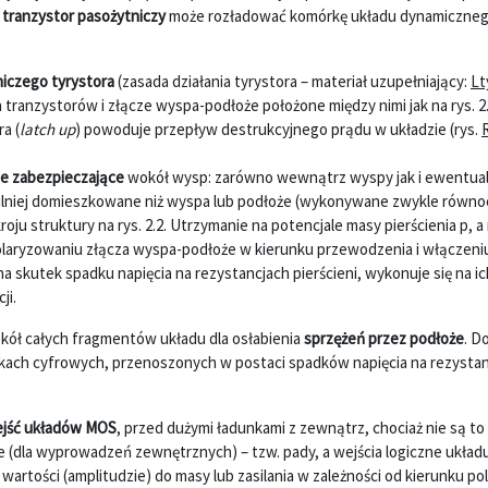
 tranzystor pasożytniczy
może rozładować komórkę układu dynamiczneg
iczego tyrystora
(zasada działania tyrystora – materiał uzupełniający:
Lt
tranzystorów i złącze wyspa-podłoże położone między nimi jak na rys. 2
a (
latch up
) powoduje przepływ destrukcyjnego prądu w układzie (rys.
ie zabezpieczające
wokół wysp: zarówno wewnątrz wyspy jak i ewentual
ilniej domieszkowane niż wyspa lub podłoże (wykonywane zwykle równo
u struktury na rys. 2.2. Utrzymanie na potencjale masy pierścienia p, a
laryzowaniu złącza wyspa-podłoże w kierunku przewodzenia i włączeni
 na skutek spadku napięcia na rezystancjach pierścieni, wykonuje się na i
ji.
okół całych fragmentów układu dla osłabienia
sprzężeń przez podłoże
. D
ach cyfrowych, przenoszonych w postaci spadków napięcia na rezystan
ejść układów MOS
, przed dużymi ładunkami z zewnątrz, chociaż nie są to
(dla wyprowadzeń zewnętrznych) – tzw. pady, a wejścia logiczne układ
artości (amplitudzie) do masy lub zasilania w zależności od kierunku pol