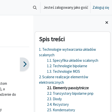
Jesteś zalogowany jako gość
Zaloguj się
Przełącznik wyszukiwarki
Bloki
Pomiń Spis treści
Spis treści
1. Technologie wytwarzania układów
scalonych
1.1. Specyfika układów scalonych
1.2. Technologie bipolarne
1.3. Technologie MOS
2. Scalone realizacje elementów
elektronicznych
nktom
2.1. Elementy pasożytnicze
, a
2.2. Tranzystory bipolarne pnp
adzenie do
2.3. Diody
2.4. Rezystory
ry
2.5. Kondensatory