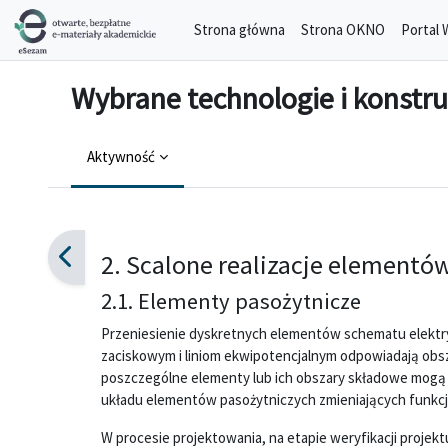
Przejdź do głównej zawartości
Strona główna
Strona OKNO
Portal 
Wybrane technologie i konstru
Aktywność
Wymagania zaliczenia
2. Scalone realizacje elementó
2.1. Elementy pasożytnicze
Przeniesienie dyskretnych elementów schematu elektryc
zaciskowym i liniom ekwipotencjalnym odpowiadają obsz
poszczególne elementy lub ich obszary składowe mogą 
układu elementów pasożytniczych zmieniających funkc
W procesie projektowania, na etapie weryfikacji projek