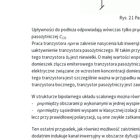
Rys. 2.1 P
Upływności do podłoża odpowiadają wówczas tylko prą
pasożytniczej
C
.
CS
Praca tranzystora
npn
w zakresie nasycenia lub inwersj
uaktywnienie tranzystora pasożytniczego. W takim prz
tego tranzystora
b
jest niewielki. O małej wartości ws
F
domieszek złącza emiterowego tranzystora pasożytnicz
elektryczne związane ze wzrostem koncentracji domies
tego tranzystora jest szczególnie ważna w przypadku
tranzystora bocznego, tranzystor pasożytniczy jest za
W strukturze bipolarnego układu scalonego można równ
-
pnp
między obszarami p wykonanymi w jednej wyspie 
-
npn
między sąsiednimi wyspami w klasycznej izolacji 
lecz przy prawidłowej polaryzacji, są one zwykle zatkane
Ten ostatni przypadek, jak również możliwość zaistnien
dodatnim indukuje kanał inwersyjny w obszarze dyfuzji 