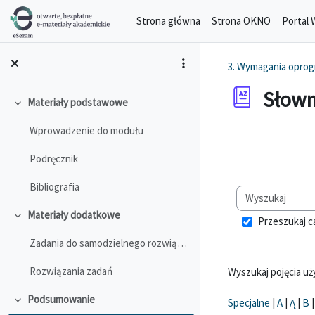
Przejdź do głównej zawartości
Strona główna
Strona OKNO
Portal 
3. Wymagania opro
Słown
Materiały podstawowe
Minimalizuj
Wprowadzenie do modułu
Wymagania zalicz
Podręcznik
Bibliografia
Materiały dodatkowe
Przeszukaj c
Minimalizuj
Zadania do samodzielnego rozwiązania
Rozwiązania zadań
Wyszukaj pojęcia u
Podsumowanie
Specjalne
|
A
|
Ą
|
B
Minimalizuj