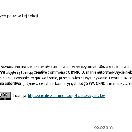
ch pojęć w tej sekcji
ie zaznaczono inaczej, materiały publikowane w repozytorium
eSezam
publikowane
PW)
objęte są licencją
Creative Commons CC BY-NC „Uznanie autorstwa-Użycie nieko
nie, remiksowanie, rozprowadzanie, przedstawienie i wykonywanie utworu oraz
ia autorstwa
i jedynie w celach niekomercyjnych.
Logo PW, OKNO
i materiały stro
Licencja:
https://creativecommons.org/licenses/by-nc/4.0/
eSezam