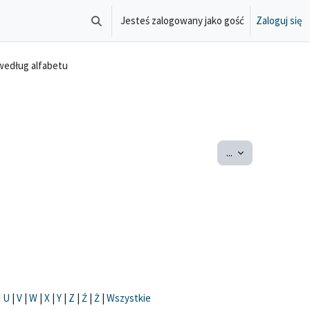
Jesteś zalogowany jako gość
Zaloguj się
Przełącznik wyszukiwarki
według alfabetu
Eksportuj pojęcia
...
|
U
|
V
|
W
|
X
|
Y
|
Z
|
Ź
|
Ż
|
Wszystkie