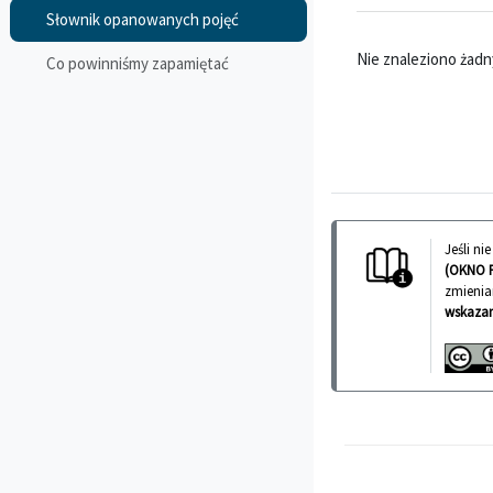
Słownik opanowanych pojęć
Nie znaleziono żadny
Co powinniśmy zapamiętać
Jeśli n
(OKNO 
zmienia
wskazan