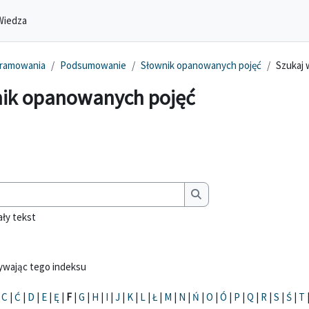
Wiedza
gramowania
Podsumowanie
Słownik opanowanych pojęć
Szukaj 
ik opanowanych pojęć
enia
Wyszukaj
Wyszukaj
ały tekst
żywając tego indeksu
|
C
|
Ć
|
D
|
E
|
Ę
|
F
|
G
|
H
|
I
|
J
|
K
|
L
|
Ł
|
M
|
N
|
Ń
|
O
|
Ó
|
P
|
Q
|
R
|
S
|
Ś
|
T