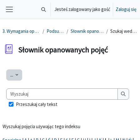
Przejdź do głównej zawartości
Jesteś zalogowany jako gość
Zaloguj się
Przełącznik wyszukiwarki
Panel boczny
3. Wymagania oprogramowania
Podsumowanie
Słownik opanowanych pojęć
Szukaj według alfabetu
Słownik opanowanych pojęć
Wymagania zaliczenia
Eksportuj pojęcia
...
Wyszukaj
Wyszuka
Przeszukaj cały tekst
Wyszukaj pojęcia używając tego indeksu