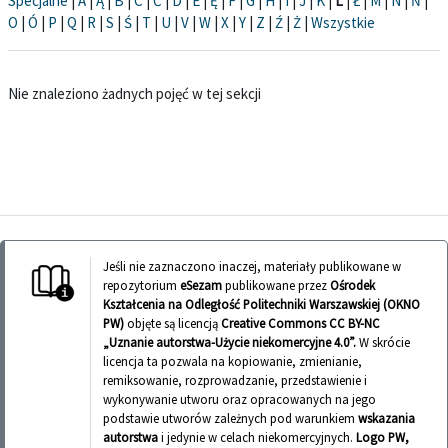
Specjalne
|
A
|
Ą
|
B
|
C
|
Ć
|
D
|
E
|
Ę
|
F
|
G
|
H
|
I
|
J
|
K
|
L
|
Ł
|
M
|
N
|
Ń
|
O
|
Ó
|
P
|
Q
|
R
|
S
|
Ś
|
T
|
U
|
V
|
W
|
X
|
Y
|
Z
|
Ź
|
Ż
|
Wszystkie
Nie znaleziono żadnych pojęć w tej sekcji
Jeśli nie zaznaczono inaczej, materiały publikowane w
repozytorium
eSezam
publikowane przez
Ośrodek
Kształcenia na Odległość Politechniki Warszawskiej (OKNO
PW)
objęte są licencją
Creative Commons CC BY-NC
„Uznanie autorstwa-Użycie niekomercyjne 4.0”.
W skrócie
licencja ta pozwala na kopiowanie, zmienianie,
remiksowanie, rozprowadzanie, przedstawienie i
wykonywanie utworu oraz opracowanych na jego
podstawie utworów zależnych pod warunkiem
wskazania
autorstwa
i jedynie w celach niekomercyjnych.
Logo PW,