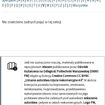
Specjalne
|
A
|
Ą
|
B
|
C
|
Ć
|
D
|
E
|
Ę
|
F
|
G
|
H
|
I
|
J
|
K
|
L
|
Ł
|
M
|
N
|
Ń
|
O
|
Ó
|
P
|
Q
|
R
|
S
|
Ś
|
T
|
U
|
V
|
W
|
X
|
Y
|
Z
|
Ź
|
Ż
|
Wszystkie
Nie znaleziono żadnych pojęć w tej sekcji
Jeśli nie zaznaczono inaczej, materiały publikowane w
repozytorium
eSezam
publikowane przez
Ośrodek
Kształcenia na Odległość Politechniki Warszawskiej (OKNO
PW)
objęte są licencją
Creative Commons CC BY-NC
„Uznanie autorstwa-Użycie niekomercyjne 4.0”.
W skrócie
licencja ta pozwala na kopiowanie, zmienianie,
remiksowanie, rozprowadzanie, przedstawienie i
wykonywanie utworu oraz opracowanych na jego
podstawie utworów zależnych pod warunkiem
wskazania
autorstwa
i jedynie w celach niekomercyjnych.
Logo PW,