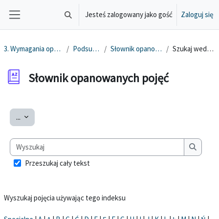
Przejdź do głównej zawartości
Jesteś zalogowany jako gość
Zaloguj się
Przełącznik wyszukiwarki
Panel boczny
3. Wymagania oprogramowania
Podsumowanie
Słownik opanowanych pojęć
Szukaj według alfabetu
Słownik opanowanych pojęć
Wymagania zaliczenia
Eksportuj pojęcia
...
Wyszukaj
Wyszuka
Przeszukaj cały tekst
Wyszukaj pojęcia używając tego indeksu