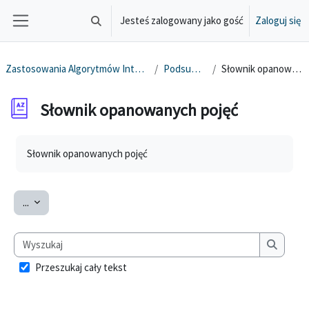
Przejdź do głównej zawartości
Jesteś zalogowany jako gość
Zaloguj się
Przełącznik wyszukiwarki
Panel boczny
Zastosowania Algorytmów Inteligencji Masowej
Podsumowanie
Słownik opanowanych pojęć
Słownik opanowanych pojęć
Wymagania zaliczenia
Słownik opanowanych pojęć
Eksportuj pojęcia
...
Wyszukaj
Wyszuka
Przeszukaj cały tekst