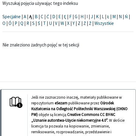
Wyszukaj pojęcia używając tego indeksu
Specjalne
|
A
|
Ą
|
B
|
C
|
Ć
|
D
|
E
|
Ę
|
F
|
G
|
H
|
I
|
J
|
K
|
L
|
Ł
|
M
|
N
|
Ń
|
O
|
Ó
|
P
|
Q
|
R
|
S
|
Ś
|
T
|
U
|
V
|
W
|
X
|
Y
|
Z
|
Ź
|
Ż
|
Wszystkie
Nie znaleziono żadnych pojęć w tej sekcji
Jeśli nie zaznaczono inaczej, materiały publikowane w
repozytorium
eSezam
publikowane przez
Ośrodek
Kształcenia na Odległość Politechniki Warszawskiej (OKNO
PW)
objęte są licencją
Creative Commons CC BY-NC
„Uznanie autorstwa-Użycie niekomercyjne 4.0”.
W skrócie
licencja ta pozwala na kopiowanie, zmienianie,
remiksowanie, rozprowadzanie, przedstawienie i