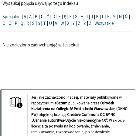
Wyszukaj pojęcia używając tego indeksu
Specjalne
|
A
|
Ą
|
B
|
C
|
Ć
|
D
|
E
|
Ę
|
F
|
G
|
H
|
I
|
J
|
K
|
L
|
Ł
|
M
|
N
|
Ń
|
O
|
Ó
|
P
|
Q
|
R
|
S
|
Ś
|
T
|
U
|
V
|
W
|
X
|
Y
|
Z
|
Ź
|
Ż
|
Wszystkie
Nie znaleziono żadnych pojęć w tej sekcji
Jeśli nie zaznaczono inaczej, materiały publikowane w
repozytorium
eSezam
publikowane przez
Ośrodek
Kształcenia na Odległość Politechniki Warszawskiej (OKNO
PW)
objęte są licencją
Creative Commons CC BY-NC
„Uznanie autorstwa-Użycie niekomercyjne 4.0”.
W skrócie
licencja ta pozwala na kopiowanie, zmienianie,
remiksowanie, rozprowadzanie, przedstawienie i