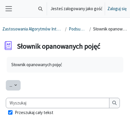
Przejdź do głównej zawartości
Jesteś zalogowany jako gość
Zaloguj się
Przełącznik wyszukiwarki
Panel boczny
Zastosowania Algorytmów Inteligencji Masowej
Podsumowanie
Słownik opanowanych pojęć
Słownik opanowanych pojęć
Wymagania zaliczenia
Słownik opanowanych pojęć
Eksportuj pojęcia
...
Wyszukaj
Wyszuka
Przeszukaj cały tekst