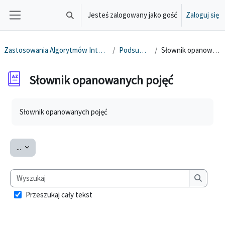
Przejdź do głównej zawartości
Jesteś zalogowany jako gość
Zaloguj się
Przełącznik wyszukiwarki
Panel boczny
Zastosowania Algorytmów Inteligencji Masowej
Podsumowanie
Słownik opanowanych pojęć
Słownik opanowanych pojęć
Wymagania zaliczenia
Słownik opanowanych pojęć
Eksportuj pojęcia
...
Wyszukaj
Wyszuka
Przeszukaj cały tekst