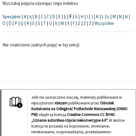
Wyszukaj pojęcia używając tego indeksu
Specjalne
|
A
|
Ą
|
B
|
C
|
Ć
|
D
|
E
|
Ę
|
F
|
G
|
H
|
I
|
J
|
K
|
L
|
Ł
|
M
|
N
|
Ń
|
O
|
Ó
|
P
|
Q
|
R
|
S
|
Ś
|
T
|
U
|
V
|
W
|
X
|
Y
|
Z
|
Ź
|
Ż
|
Wszystkie
Nie znaleziono żadnych pojęć w tej sekcji
Jeśli nie zaznaczono inaczej, materiały publikowane w
repozytorium
eSezam
publikowane przez
Ośrodek
Kształcenia na Odległość Politechniki Warszawskiej (OKNO
PW)
objęte są licencją
Creative Commons CC BY-NC
„Uznanie autorstwa-Użycie niekomercyjne 4.0”.
W skrócie
licencja ta pozwala na kopiowanie, zmienianie,
remiksowanie, rozprowadzanie, przedstawienie i