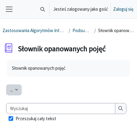
Przejdź do głównej zawartości
Jesteś zalogowany jako gość
Zaloguj się
Przełącznik wyszukiwarki
Panel boczny
Zastosowania Algorytmów Inteligencji Masowej
Podsumowanie
Słownik opanowanych pojęć
Słownik opanowanych pojęć
Wymagania zaliczenia
Słownik opanowanych pojęć
Eksportuj pojęcia
...
Wyszukaj
Wyszuka
Przeszukaj cały tekst