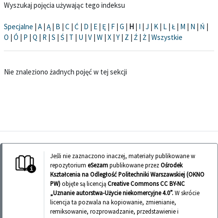
Wyszukaj pojęcia używając tego indeksu
Specjalne
|
A
|
Ą
|
B
|
C
|
Ć
|
D
|
E
|
Ę
|
F
|
G
|
H
|
I
|
J
|
K
|
L
|
Ł
|
M
|
N
|
Ń
|
O
|
Ó
|
P
|
Q
|
R
|
S
|
Ś
|
T
|
U
|
V
|
W
|
X
|
Y
|
Z
|
Ź
|
Ż
|
Wszystkie
Nie znaleziono żadnych pojęć w tej sekcji
Jeśli nie zaznaczono inaczej, materiały publikowane w
repozytorium
eSezam
publikowane przez
Ośrodek
Kształcenia na Odległość Politechniki Warszawskiej (OKNO
PW)
objęte są licencją
Creative Commons CC BY-NC
„Uznanie autorstwa-Użycie niekomercyjne 4.0”.
W skrócie
licencja ta pozwala na kopiowanie, zmienianie,
remiksowanie, rozprowadzanie, przedstawienie i