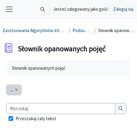
Przejdź do głównej zawartości
Jesteś zalogowany jako gość
Zaloguj się
Przełącznik wyszukiwarki
Panel boczny
Zastosowania Algorytmów Inteligencji Masowej
Podsumowanie
Słownik opanowanych pojęć
Słownik opanowanych pojęć
Wymagania zaliczenia
Słownik opanowanych pojęć
Eksportuj pojęcia
...
Wyszukaj
Wyszuka
Przeszukaj cały tekst