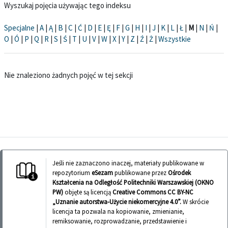
Wyszukaj pojęcia używając tego indeksu
Specjalne
|
A
|
Ą
|
B
|
C
|
Ć
|
D
|
E
|
Ę
|
F
|
G
|
H
|
I
|
J
|
K
|
L
|
Ł
|
M
|
N
|
Ń
|
O
|
Ó
|
P
|
Q
|
R
|
S
|
Ś
|
T
|
U
|
V
|
W
|
X
|
Y
|
Z
|
Ź
|
Ż
|
Wszystkie
Nie znaleziono żadnych pojęć w tej sekcji
Jeśli nie zaznaczono inaczej, materiały publikowane w
repozytorium
eSezam
publikowane przez
Ośrodek
Kształcenia na Odległość Politechniki Warszawskiej (OKNO
PW)
objęte są licencją
Creative Commons CC BY-NC
„Uznanie autorstwa-Użycie niekomercyjne 4.0”.
W skrócie
licencja ta pozwala na kopiowanie, zmienianie,
remiksowanie, rozprowadzanie, przedstawienie i