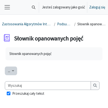
Przejdź do głównej zawartości
Jesteś zalogowany jako gość
Zaloguj się
Przełącznik wyszukiwarki
Panel boczny
Zastosowania Algorytmów Inteligencji Masowej
Podsumowanie
Słownik opanowanych pojęć
Słownik opanowanych pojęć
Wymagania zaliczenia
Słownik opanowanych pojęć
Eksportuj pojęcia
...
Wyszukaj
Wyszuka
Przeszukaj cały tekst