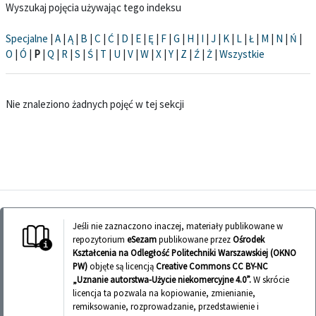
Wyszukaj pojęcia używając tego indeksu
Specjalne
|
A
|
Ą
|
B
|
C
|
Ć
|
D
|
E
|
Ę
|
F
|
G
|
H
|
I
|
J
|
K
|
L
|
Ł
|
M
|
N
|
Ń
|
O
|
Ó
|
P
|
Q
|
R
|
S
|
Ś
|
T
|
U
|
V
|
W
|
X
|
Y
|
Z
|
Ź
|
Ż
|
Wszystkie
Nie znaleziono żadnych pojęć w tej sekcji
Jeśli nie zaznaczono inaczej, materiały publikowane w
repozytorium
eSezam
publikowane przez
Ośrodek
Kształcenia na Odległość Politechniki Warszawskiej (OKNO
PW)
objęte są licencją
Creative Commons CC BY-NC
„Uznanie autorstwa-Użycie niekomercyjne 4.0”.
W skrócie
licencja ta pozwala na kopiowanie, zmienianie,
remiksowanie, rozprowadzanie, przedstawienie i