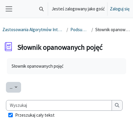
Przejdź do głównej zawartości
Jesteś zalogowany jako gość
Zaloguj się
Przełącznik wyszukiwarki
Panel boczny
Zastosowania Algorytmów Inteligencji Masowej
Podsumowanie
Słownik opanowanych pojęć
Słownik opanowanych pojęć
Wymagania zaliczenia
Słownik opanowanych pojęć
Eksportuj pojęcia
...
Wyszukaj
Wyszuka
Przeszukaj cały tekst