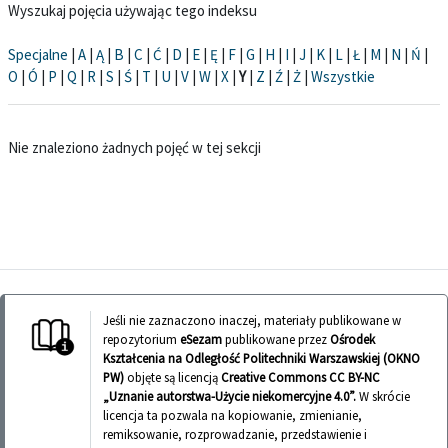
Wyszukaj pojęcia używając tego indeksu
Specjalne
|
A
|
Ą
|
B
|
C
|
Ć
|
D
|
E
|
Ę
|
F
|
G
|
H
|
I
|
J
|
K
|
L
|
Ł
|
M
|
N
|
Ń
|
O
|
Ó
|
P
|
Q
|
R
|
S
|
Ś
|
T
|
U
|
V
|
W
|
X
|
Y
|
Z
|
Ź
|
Ż
|
Wszystkie
Nie znaleziono żadnych pojęć w tej sekcji
Jeśli nie zaznaczono inaczej, materiały publikowane w
repozytorium
eSezam
publikowane przez
Ośrodek
Kształcenia na Odległość Politechniki Warszawskiej (OKNO
PW)
objęte są licencją
Creative Commons CC BY-NC
„Uznanie autorstwa-Użycie niekomercyjne 4.0”.
W skrócie
licencja ta pozwala na kopiowanie, zmienianie,
remiksowanie, rozprowadzanie, przedstawienie i