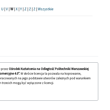
|
U
|
V
|
W
|
X
|
Y
|
Z
|
Ź
|
Ż
|
Wszystkie
 przez
Ośrodek Kształcenia na Odległość Politechniki Warszawskiej
mercyjne 4.0”.
W skrócie licencja ta pozwala na kopiowanie,
 opracowanych na jego podstawie utworów zależnych pod warunkiem
n trzecich mogą być wyłączone z licencji.