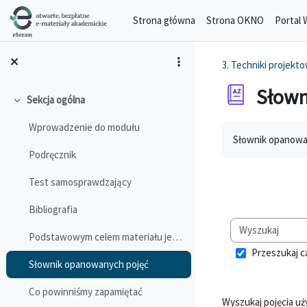
Przejdź do głównej zawartości
Strona główna
Strona OKNO
Portal 
3. Techniki projekt
Słown
Sekcja ogólna
Minimalizuj
Wprowadzenie do modułu
Wymagania zalicz
Słownik opanowa
Podręcznik
Test samosprawdzający
Bibliografia
Podstawowym celem materiału jest kompleksowe wprow...
Przeszukaj c
Słownik opanowanych pojęć
Co powinniśmy zapamiętać
Wyszukaj pojęcia u