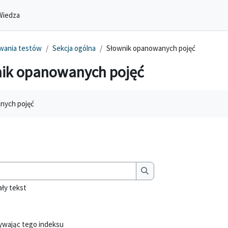
Wiedza
owania testów
Sekcja ogólna
Słownik opanowanych pojęć
ik opanowanych pojęć
enia
nych pojęć
Wyszukaj
Wyszukaj
ały tekst
żywając tego indeksu