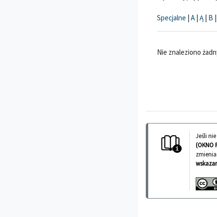
Specjalne
|
A
|
Ą
|
B
Nie znaleziono żadny
Jeśli n
(OKNO 
zmienia
wskazan