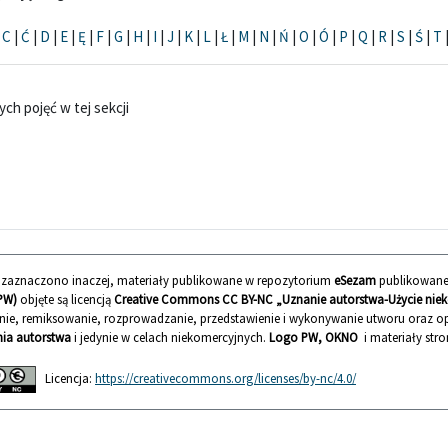
|
C
|
Ć
|
D
|
E
|
Ę
|
F
|
G
|
H
|
I
|
J
|
K
|
L
|
Ł
|
M
|
N
|
Ń
|
O
|
Ó
|
P
|
Q
|
R
|
S
|
Ś
|
T
ch pojęć w tej sekcji
ie zaznaczono inaczej, materiały publikowane w repozytorium
eSezam
publikowane
PW)
objęte są licencją
Creative Commons CC BY-NC „Uznanie autorstwa-Użycie nieko
nie, remiksowanie, rozprowadzanie, przedstawienie i wykonywanie utworu oraz
ia autorstwa
i jedynie w celach niekomercyjnych.
Logo PW, OKNO
i materiały stro
Licencja:
https://creativecommons.org/licenses/by-nc/4.0/