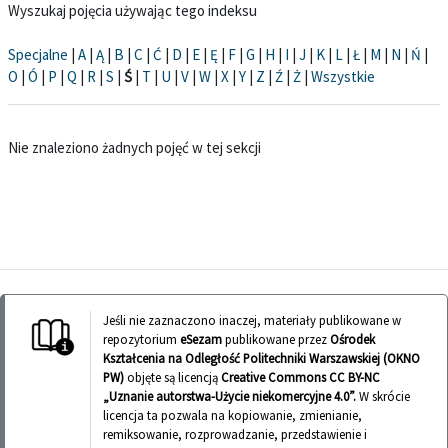
Wyszukaj pojęcia używając tego indeksu
Specjalne
|
A
|
Ą
|
B
|
C
|
Ć
|
D
|
E
|
Ę
|
F
|
G
|
H
|
I
|
J
|
K
|
L
|
Ł
|
M
|
N
|
Ń
|
O
|
Ó
|
P
|
Q
|
R
|
S
|
Ś
|
T
|
U
|
V
|
W
|
X
|
Y
|
Z
|
Ź
|
Ż
|
Wszystkie
Nie znaleziono żadnych pojęć w tej sekcji
Jeśli nie zaznaczono inaczej, materiały publikowane w
repozytorium
eSezam
publikowane przez
Ośrodek
Kształcenia na Odległość Politechniki Warszawskiej (OKNO
PW)
objęte są licencją
Creative Commons CC BY-NC
„Uznanie autorstwa-Użycie niekomercyjne 4.0”.
W skrócie
licencja ta pozwala na kopiowanie, zmienianie,
remiksowanie, rozprowadzanie, przedstawienie i