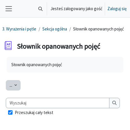
Przejdź do głównej zawartości
Jesteś zalogowany jako gość
Zaloguj się
Przełącznik wyszukiwarki
Panel boczny
3. Wyrażenia i pętle
Sekcja ogólna
Słownik opanowanych pojęć
Słownik opanowanych pojęć
Wymagania zaliczenia
Słownik opanowanych pojęć
Eksportuj pojęcia
...
Wyszukaj
Wyszuka
Przeszukaj cały tekst