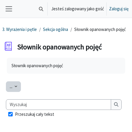
Przejdź do głównej zawartości
Jesteś zalogowany jako gość
Zaloguj się
Przełącznik wyszukiwarki
Panel boczny
3. Wyrażenia i pętle
Sekcja ogólna
Słownik opanowanych pojęć
Słownik opanowanych pojęć
Wymagania zaliczenia
Słownik opanowanych pojęć
Eksportuj pojęcia
...
Wyszukaj
Wyszuka
Przeszukaj cały tekst