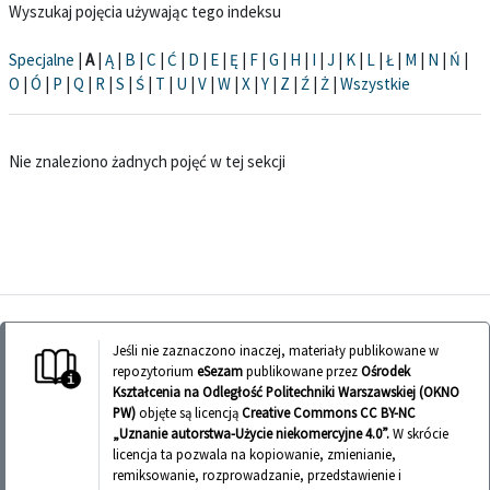
Wyszukaj pojęcia używając tego indeksu
Specjalne
|
A
|
Ą
|
B
|
C
|
Ć
|
D
|
E
|
Ę
|
F
|
G
|
H
|
I
|
J
|
K
|
L
|
Ł
|
M
|
N
|
Ń
|
O
|
Ó
|
P
|
Q
|
R
|
S
|
Ś
|
T
|
U
|
V
|
W
|
X
|
Y
|
Z
|
Ź
|
Ż
|
Wszystkie
Nie znaleziono żadnych pojęć w tej sekcji
Jeśli nie zaznaczono inaczej, materiały publikowane w
repozytorium
eSezam
publikowane przez
Ośrodek
Kształcenia na Odległość Politechniki Warszawskiej (OKNO
PW)
objęte są licencją
Creative Commons CC BY-NC
„Uznanie autorstwa-Użycie niekomercyjne 4.0”.
W skrócie
licencja ta pozwala na kopiowanie, zmienianie,
remiksowanie, rozprowadzanie, przedstawienie i