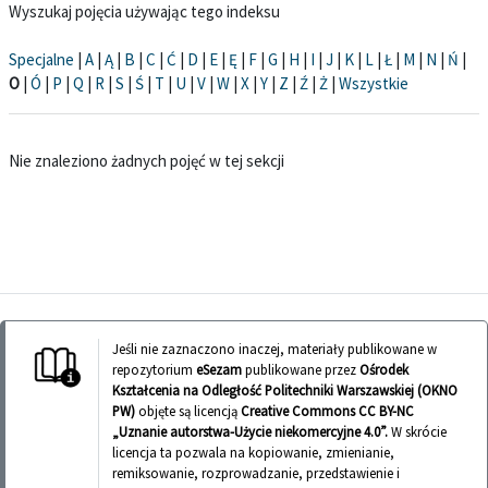
Wyszukaj pojęcia używając tego indeksu
Specjalne
|
A
|
Ą
|
B
|
C
|
Ć
|
D
|
E
|
Ę
|
F
|
G
|
H
|
I
|
J
|
K
|
L
|
Ł
|
M
|
N
|
Ń
|
O
|
Ó
|
P
|
Q
|
R
|
S
|
Ś
|
T
|
U
|
V
|
W
|
X
|
Y
|
Z
|
Ź
|
Ż
|
Wszystkie
Nie znaleziono żadnych pojęć w tej sekcji
Jeśli nie zaznaczono inaczej, materiały publikowane w
repozytorium
eSezam
publikowane przez
Ośrodek
Kształcenia na Odległość Politechniki Warszawskiej (OKNO
PW)
objęte są licencją
Creative Commons CC BY-NC
„Uznanie autorstwa-Użycie niekomercyjne 4.0”.
W skrócie
licencja ta pozwala na kopiowanie, zmienianie,
remiksowanie, rozprowadzanie, przedstawienie i