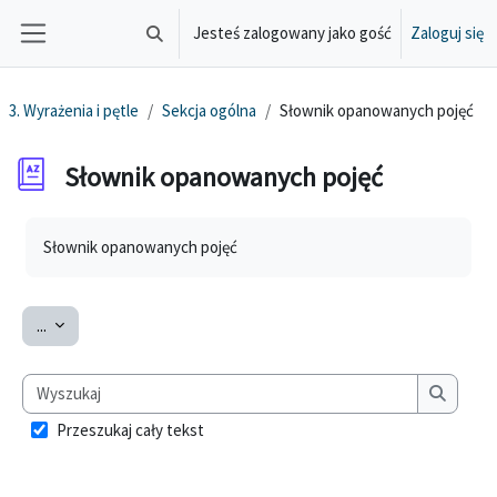
Przejdź do głównej zawartości
Jesteś zalogowany jako gość
Zaloguj się
Przełącznik wyszukiwarki
Panel boczny
3. Wyrażenia i pętle
Sekcja ogólna
Słownik opanowanych pojęć
Słownik opanowanych pojęć
Wymagania zaliczenia
Słownik opanowanych pojęć
Eksportuj pojęcia
...
Wyszukaj
Wyszuka
Przeszukaj cały tekst