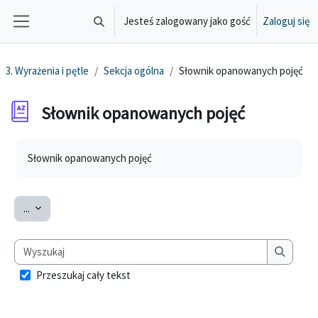
Przejdź do głównej zawartości
Jesteś zalogowany jako gość
Zaloguj się
Przełącznik wyszukiwarki
Panel boczny
3. Wyrażenia i pętle
Sekcja ogólna
Słownik opanowanych pojęć
Słownik opanowanych pojęć
Wymagania zaliczenia
Słownik opanowanych pojęć
Eksportuj pojęcia
...
Wyszukaj
Wyszuka
Przeszukaj cały tekst