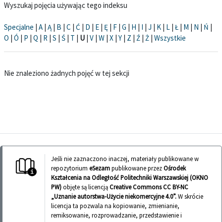
Wyszukaj pojęcia używając tego indeksu
Specjalne
|
A
|
Ą
|
B
|
C
|
Ć
|
D
|
E
|
Ę
|
F
|
G
|
H
|
I
|
J
|
K
|
L
|
Ł
|
M
|
N
|
Ń
|
O
|
Ó
|
P
|
Q
|
R
|
S
|
Ś
|
T
|
U
|
V
|
W
|
X
|
Y
|
Z
|
Ź
|
Ż
|
Wszystkie
Nie znaleziono żadnych pojęć w tej sekcji
Jeśli nie zaznaczono inaczej, materiały publikowane w
repozytorium
eSezam
publikowane przez
Ośrodek
Kształcenia na Odległość Politechniki Warszawskiej (OKNO
PW)
objęte są licencją
Creative Commons CC BY-NC
„Uznanie autorstwa-Użycie niekomercyjne 4.0”.
W skrócie
licencja ta pozwala na kopiowanie, zmienianie,
remiksowanie, rozprowadzanie, przedstawienie i