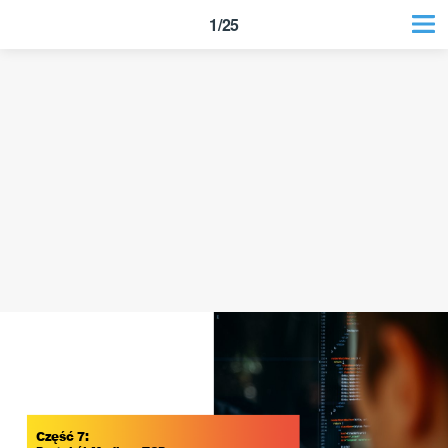
1/25
Część 7: