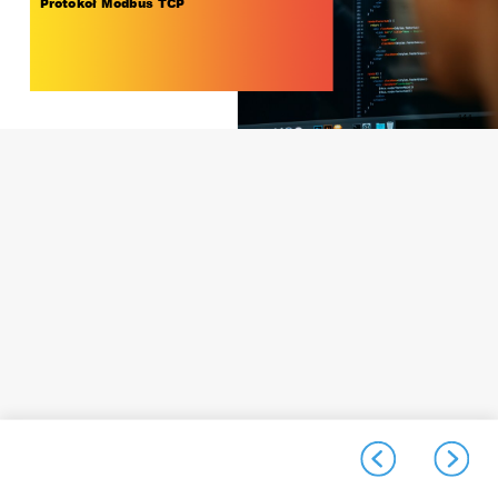
Protokół Modbus TCP
141