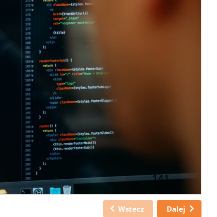
141
Wstecz
Dalej