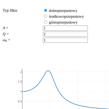
Typ filtra:
dolnoprzepustowy
środkowoprzepustowy
górnoprzepustowy
A
=
Q
=
ω
=
0
2
1.5
1
0.5