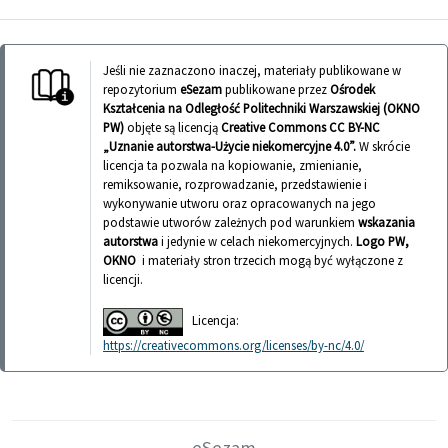
Jeśli nie zaznaczono inaczej, materiały publikowane w
repozytorium
eSezam
publikowane przez
Ośrodek
Kształcenia na Odległość Politechniki Warszawskiej (OKNO
PW)
objęte są licencją
Creative Commons CC BY-NC
„Uznanie autorstwa-Użycie niekomercyjne 4.0”.
W skrócie
licencja ta pozwala na kopiowanie, zmienianie,
remiksowanie, rozprowadzanie, przedstawienie i
wykonywanie utworu oraz opracowanych na jego
podstawie utworów zależnych pod warunkiem
wskazania
autorstwa
i jedynie w celach niekomercyjnych.
Logo PW,
OKNO
i materiały stron trzecich mogą być wyłączone z
licencji.
Licencja:
https://creativecommons.org/licenses/by-nc/4.0/
eSezam