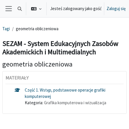
Przejdź do głównej zawartości
Jesteś zalogowany jako gość
Zaloguj się
Przełącznik wyszukiwarki
Panel boczny
Tagi
geometria obliczeniowa
SEZAM - System Edukacyjnych Zasobów
Akademickich i Multimedialnych
geometria obliczeniowa
MATERIAŁY
Część 1. Wstęp, podstawowe operacje grafiki
komputerowej
Kategoria:
Grafika komputerowa i wizualizacja