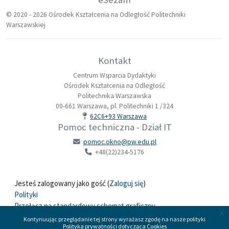
© 2020 -
2026 Ośrodek Kształcenia na Odległość Politechniki
Warszawskiej
Kontakt
Centrum Wsparcia Dydaktyki
Ośrodek Kształcenia na Odległość
Politechnika Warszawska
00-661 Warszawa, pl. Politechniki 1 /324
62C6+93 Warszawa
Pomoc techniczna - Dział IT
pomoc.okno@pw.edu.pl
+48(22)234-5176
Jesteś zalogowany jako gość (
Zaloguj się
)
Polityki
Przełącz na standardowy schemat graficzny
x
Kontynuując przeglądanie tej strony wyrażasz zgodę na nasze polityki
Polityka prywatności dotycząca Cookies