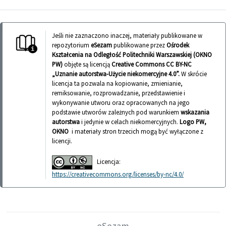
Jeśli nie zaznaczono inaczej, materiały publikowane w
repozytorium
eSezam
publikowane przez
Ośrodek
Kształcenia na Odległość Politechniki Warszawskiej (OKNO
PW)
objęte są licencją
Creative Commons CC BY-NC
„Uznanie autorstwa-Użycie niekomercyjne 4.0”.
W skrócie
licencja ta pozwala na kopiowanie, zmienianie,
remiksowanie, rozprowadzanie, przedstawienie i
wykonywanie utworu oraz opracowanych na jego
podstawie utworów zależnych pod warunkiem
wskazania
autorstwa
i jedynie w celach niekomercyjnych.
Logo PW,
OKNO
i materiały stron trzecich mogą być wyłączone z
licencji.
Licencja:
https://creativecommons.org/licenses/by-nc/4.0/
eSezam