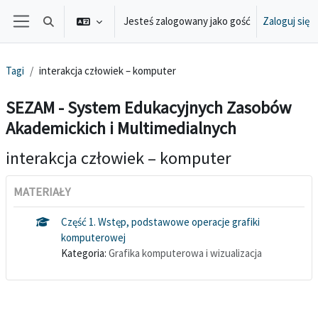
Przejdź do głównej zawartości
Jesteś zalogowany jako gość
Zaloguj się
Przełącznik wyszukiwarki
Panel boczny
Tagi
interakcja człowiek – komputer
SEZAM - System Edukacyjnych Zasobów
Akademickich i Multimedialnych
interakcja człowiek – komputer
MATERIAŁY
Część 1. Wstęp, podstawowe operacje grafiki
komputerowej
Kategoria:
Grafika komputerowa i wizualizacja