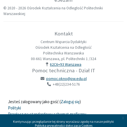
© 2020 -
2026 Ośrodek Kształcenia na Odległość Politechniki
Warszawskiej
Kontakt
Centrum Wsparcia Dydaktyki
Ośrodek Kształcenia na Odległość
Politechnika Warszawska
00-661 Warszawa, pl. Politechniki 1 /324
62C6+93 Warszawa
Pomoc techniczna - Dział IT
pomoc.okno@pw.edu.pl
+48(22)234-5176
Jesteś zalogowany jako gość (
Zaloguj się
)
Polityki
Przełącz na standardowy schemat graficzny
x
Kontynuując przeglądanie tej strony wyrażasz zgodę na nasze polityki
Polityka prywatności dotycząca Cookies