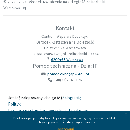
© 2020 -
2026 Ośrodek Kształcenia na Odległość Politechniki
Warszawskiej
Kontakt
Centrum Wsparcia Dydaktyki
Ośrodek Kształcenia na Odległość
Politechnika Warszawska
00-661 Warszawa, pl. Politechniki 1 /324
62C6+93 Warszawa
Pomoc techniczna - Dział IT
pomoc.okno@pw.edu.pl
+48(22)234-5176
Jesteś zalogowany jako gość (
Zaloguj się
)
Polityki
Przełącz na standardowy schemat graficzny
x
Kontynuując przeglądanie tej strony wyrażasz zgodę na nasze polityki
Polityka prywatności dotycząca Cookies
Wspierane przez
Moodle
Kontynuuj