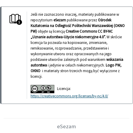
Jeśli nie zaznaczono inaczej, materiały publikowane w
repozytorium
eSezam
publikowane przez
Ośrodek
Kształcenia na Odległość Politechniki Warszawskiej (OKNO
PW)
objęte są licencją
Creative Commons CC BY-NC
„Uznanie autorstwa-Użycie niekomercyjne 4.0”.
W skrócie
licencja ta pozwala na kopiowanie, zmienianie,
remiksowanie, rozprowadzanie, przedstawienie i
wykonywanie utworu oraz opracowanych na jego
podstawie utworów zależnych pod warunkiem
wskazania
autorstwa
i jedynie w celach niekomercyjnych.
Logo PW,
OKNO
i materiały stron trzecich mogą być wyłączone z
licencji.
Licencja:
https://creativecommons.org/licenses/by-nc/4.0/
eSezam