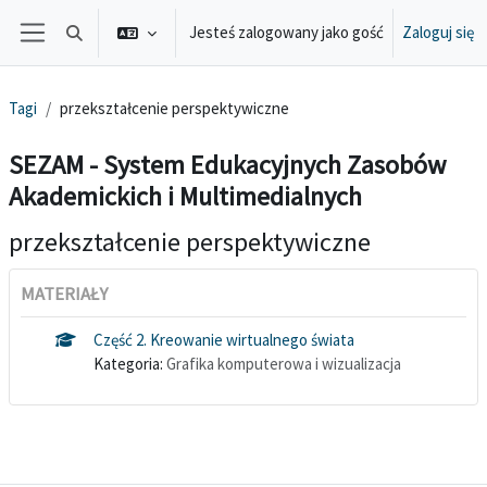
Przejdź do głównej zawartości
Jesteś zalogowany jako gość
Zaloguj się
Przełącznik wyszukiwarki
Panel boczny
Tagi
przekształcenie perspektywiczne
SEZAM - System Edukacyjnych Zasobów
Akademickich i Multimedialnych
przekształcenie perspektywiczne
MATERIAŁY
Część 2. Kreowanie wirtualnego świata
Kategoria:
Grafika komputerowa i wizualizacja