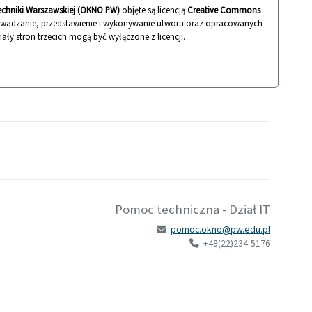
techniki Warszawskiej (OKNO PW)
objęte są licencją
Creative Commons
rowadzanie, przedstawienie i wykonywanie utworu oraz opracowanych
iały stron trzecich mogą być wyłączone z licencji.
Pomoc techniczna - Dział IT
pomoc.okno@pw.edu.pl
+48(22)234-5176