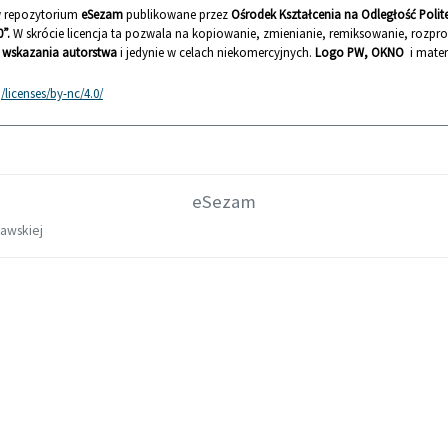
 w repozytorium
eSezam
publikowane przez
Ośrodek Kształcenia na Odległość Poli
”.
W skrócie licencja ta pozwala na kopiowanie, zmienianie, remiksowanie, rozp
wskazania autorstwa
i jedynie w celach niekomercyjnych.
Logo PW, OKNO
i mater
licenses/by-nc/4.0/
eSezam
zawskiej