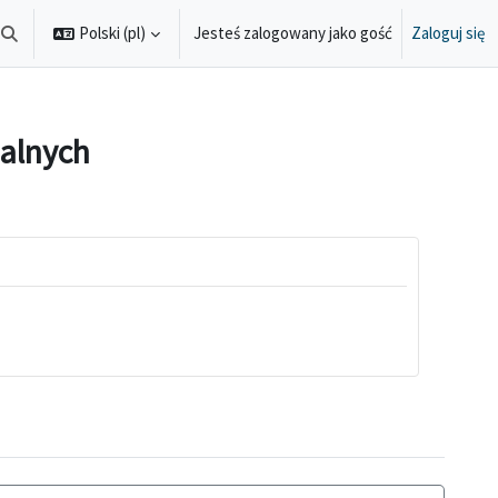
Polski ‎(pl)‎
Jesteś zalogowany jako gość
Zaloguj się
Przełącznik wyszukiwarki
alnych