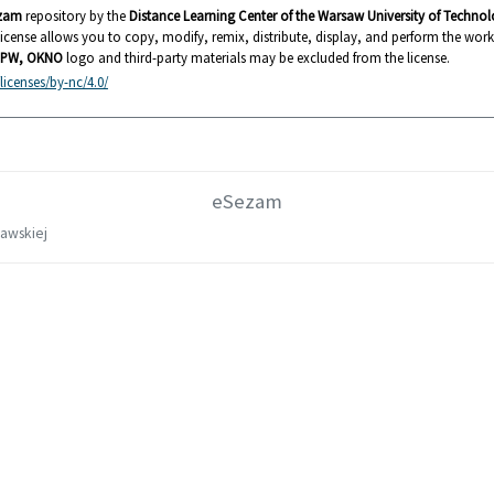
zam
repository by the
Distance Learning Center of the Warsaw University of Techn
s license allows you to copy, modify, remix, distribute, display, and perform the wor
PW, OKNO
logo and third-party materials may be excluded from the license.
icenses/by-nc/4.0/
eSezam
zawskiej