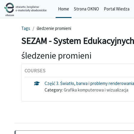
Skip to main content
Home
Strona OKNO
Portal Wiedza
Tags
śledzenie promieni
SEZAM - System Edukacyjnych
śledzenie promieni
COURSES
Część 3. Światło, barwa i problemy renderowani
Category:
Grafika komputerowa i wizualizacja