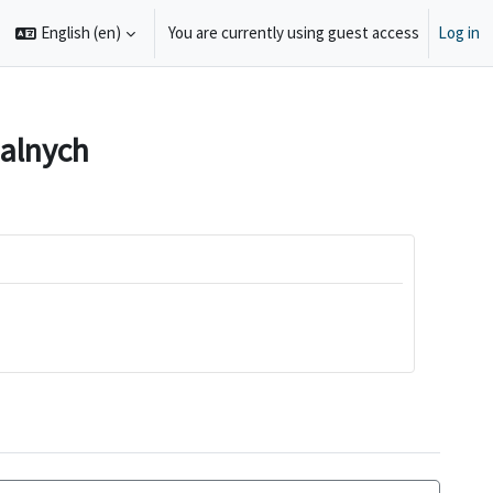
English ‎(en)‎
You are currently using guest access
Log in
e search input
alnych