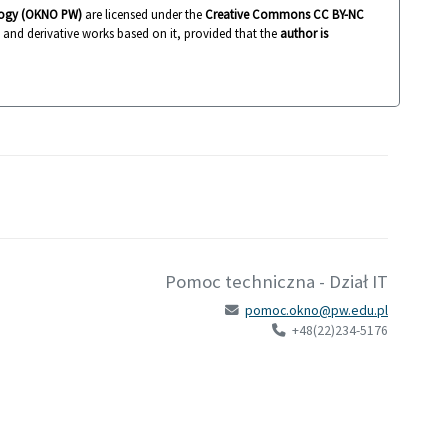
ology (OKNO PW)
are licensed under the
Creative Commons CC BY-NC
k and derivative works based on it, provided that the
author is
Pomoc techniczna - Dział IT
pomoc.okno@pw.edu.pl
+48(22)234-5176