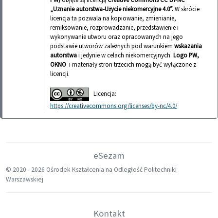
„Uznanie autorstwa-Użycie niekomercyjne 4.0”.
W skrócie
licencja ta pozwala na kopiowanie, zmienianie,
remiksowanie, rozprowadzanie, przedstawienie i
wykonywanie utworu oraz opracowanych na jego
podstawie utworów zależnych pod warunkiem
wskazania
autorstwa
i jedynie w celach niekomercyjnych.
Logo PW,
OKNO
i materiały stron trzecich mogą być wyłączone z
licencji.
Licencja:
https://creativecommons.org/licenses/by-nc/4.0/
eSezam
© 2020 -
2026 Ośrodek Kształcenia na Odległość Politechniki
Warszawskiej
Kontakt