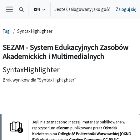
Przejdź do głównej zawartości
Jesteś zalogowany jako gość
Zaloguj się
Przełącznik wyszukiwarki
Panel boczny
Tagi
SyntaxHighlighter
SEZAM - System Edukacyjnych Zasobów
Akademickich i Multimedialnych
SyntaxHighlighter
Brak wyników dla "SyntaxHighlighter"
Jeśli nie zaznaczono inaczej, materiały publikowane w
repozytorium
eSezam
publikowane przez
Ośrodek
Kształcenia na Odległość Politechniki Warszawskiej (OKNO
PW)
objęte są licencją
Creative Commons CC BY-NC