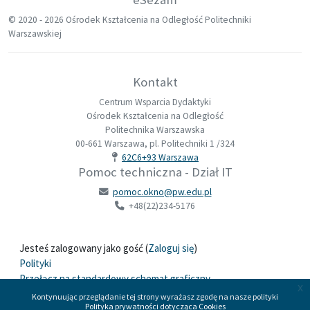
© 2020 -
2026 Ośrodek Kształcenia na Odległość Politechniki
Warszawskiej
Kontakt
Centrum Wsparcia Dydaktyki
Ośrodek Kształcenia na Odległość
Politechnika Warszawska
00-661 Warszawa, pl. Politechniki 1 /324
62C6+93 Warszawa
Pomoc techniczna - Dział IT
pomoc.okno@pw.edu.pl
+48(22)234-5176
Jesteś zalogowany jako gość (
Zaloguj się
)
Polityki
Przełącz na standardowy schemat graficzny
x
Kontynuując przeglądanie tej strony wyrażasz zgodę na nasze polityki
Polityka prywatności dotycząca Cookies