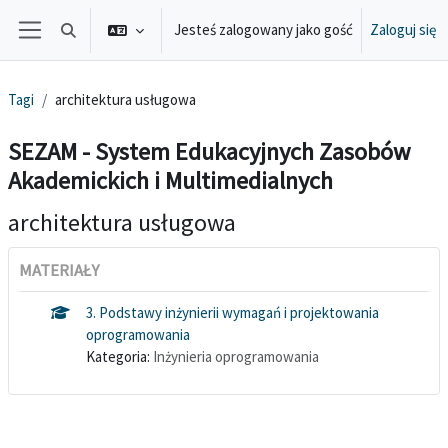
Przejdź do głównej zawartości
Jesteś zalogowany jako gość
Zaloguj się
Przełącznik wyszukiwarki
Panel boczny
Tagi
architektura usługowa
SEZAM - System Edukacyjnych Zasobów
Akademickich i Multimedialnych
architektura usługowa
MATERIAŁY
3. Podstawy inżynierii wymagań i projektowania
oprogramowania
Kategoria:
Inżynieria oprogramowania