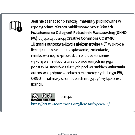
Jeśli nie zaznaczono inaczej, materiały publikowane w
repozytorium
eSezam
publikowane przez
Ośrodek
Kształcenia na Odległość Politechniki Warszawskiej (OKNO
PW)
objęte są licencją
Creative Commons CC BY-NC
„Uznanie autorstwa-Użycie niekomercyjne 4.0”.
W skrócie
licencja ta pozwala na kopiowanie, zmienianie,
remiksowanie, rozprowadzanie, przedstawienie i
wykonywanie utworu oraz opracowanych na jego
podstawie utworów zależnych pod warunkiem
wskazania
autorstwa
i jedynie w celach niekomercyjnych.
Logo PW,
OKNO
i materiały stron trzecich mogą być wyłączone z
licencji.
Licencja:
https://creativecommons.org/licenses/by-nc/4.0/
eSezam