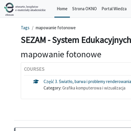
Skip to main content
Home
Strona OKNO
Portal Wiedza
Tags
mapowanie fotonowe
SEZAM - System Edukacyjnych
mapowanie fotonowe
COURSES
Część 3. Światło, barwa i problemy renderowani
Category:
Grafika komputerowa i wizualizacja