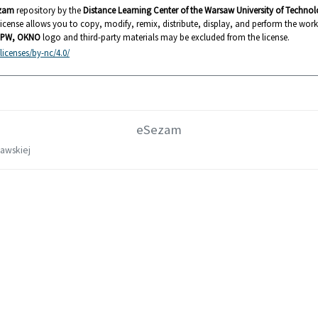
zam
repository by the
Distance Learning Center of the Warsaw University of Techn
s license allows you to copy, modify, remix, distribute, display, and perform the wor
PW, OKNO
logo and third-party materials may be excluded from the license.
icenses/by-nc/4.0/
eSezam
zawskiej