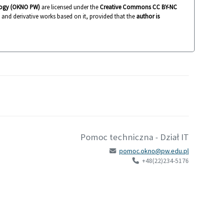
ology (OKNO PW)
are licensed under the
Creative Commons CC BY-NC
k and derivative works based on it, provided that the
author is
Pomoc techniczna - Dział IT
pomoc.okno@pw.edu.pl
+48(22)234-5176