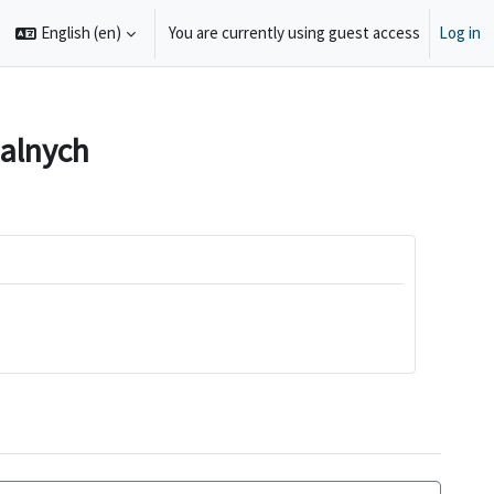
English ‎(en)‎
You are currently using guest access
Log in
e search input
alnych